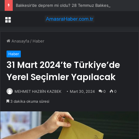
Balıkesir’de deprem mi oldu? 28 Temmuz Balıkesir’de en son ne zaman deprem oldu, depremin şiddeti belli mi?
Menü
Anasayfa
/
Haber
Haber
31 Mart 2024’te Türkiye’de
Yerel Seçimler Yapılacak
MEHMET HAZBİN KAZBEK
Mart 30, 2024
0
0
3 dakika okuma süresi