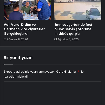
Vali Varol Didim ve
Emniyet şeridinde feci
Germencik’te Ziyaretler
ölüm: Servis şoförüne
Gerçekleştirdi
midibüs çarptı
Ağustos 8, 2026
Ağustos 8, 2026
Bir yanıt yazın
E-posta adresiniz yayınlanmayacak.
Gerekli alanlar
*
ile
işaretlenmişlerdir
Y
o
r