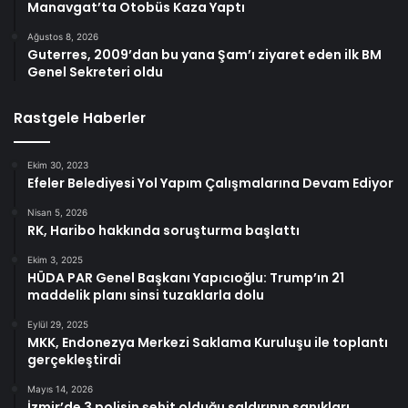
Manavgat’ta Otobüs Kaza Yaptı
Ağustos 8, 2026
Guterres, 2009’dan bu yana Şam’ı ziyaret eden ilk BM
Genel Sekreteri oldu
Rastgele Haberler
Ekim 30, 2023
Efeler Belediyesi Yol Yapım Çalışmalarına Devam Ediyor
Nisan 5, 2026
RK, Haribo hakkında soruşturma başlattı
Ekim 3, 2025
HÜDA PAR Genel Başkanı Yapıcıoğlu: Trump’ın 21
maddelik planı sinsi tuzaklarla dolu
Eylül 29, 2025
MKK, Endonezya Merkezi Saklama Kuruluşu ile toplantı
gerçekleştirdi
Mayıs 14, 2026
İzmir’de 3 polisin şehit olduğu saldırının sanıkları