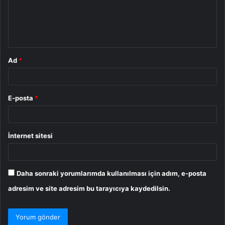
u
m
*
Ad
*
E-posta
*
İnternet sitesi
Daha sonraki yorumlarımda kullanılması için adım, e-posta
adresim ve site adresim bu tarayıcıya kaydedilsin.