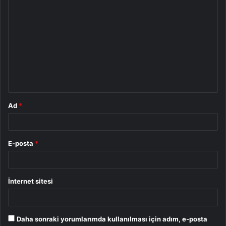
Y
o
r
u
m
*
Ad
*
E-posta
*
İnternet sitesi
Daha sonraki yorumlarımda kullanılması için adım, e-posta