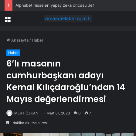
Alphabet hisseleri yapay zeka öncüsü Jeff Dean’in ayrılmasıyla %5 düştü
Menü
Anasayfa
/
Haber
Haber
6’lı masanın
cumhurbaşkanı adayı
Kemal Kılıçdaroğlu’ndan 14
Mayıs değerlendirmesi
MERT ÖZKAN
Mart 31, 2023
0
7
1 dakika okuma süresi