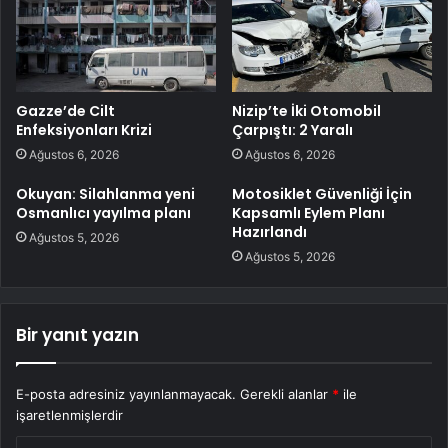
Gazze’de Cilt
Nizip’te İki Otomobil
Enfeksiyonları Krizi
Çarpıştı: 2 Yaralı
Ağustos 6, 2026
Ağustos 6, 2026
Okuyan: Silahlanma yeni
Motosiklet Güvenliği İçin
Osmanlıcı yayılma planı
Kapsamlı Eylem Planı
Hazırlandı
Ağustos 5, 2026
Ağustos 5, 2026
Bir yanıt yazın
E-posta adresiniz yayınlanmayacak.
Gerekli alanlar
*
ile
işaretlenmişlerdir