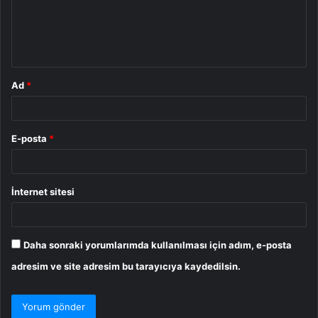
u
m
*
Ad
*
E-posta
*
İnternet sitesi
Daha sonraki yorumlarımda kullanılması için adım, e-posta
adresim ve site adresim bu tarayıcıya kaydedilsin.