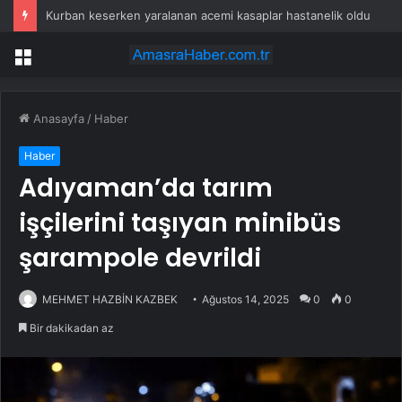
Kurban keserken yaralanan acemi kasaplar hastanelik oldu
Menü
Anasayfa
/
Haber
Haber
Adıyaman’da tarım
işçilerini taşıyan minibüs
şarampole devrildi
MEHMET HAZBİN KAZBEK
Ağustos 14, 2025
0
0
Bir dakikadan az