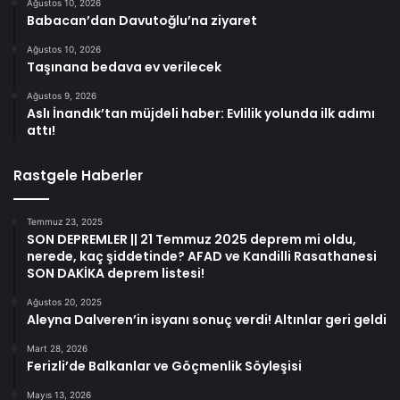
Ağustos 10, 2026
Babacan’dan Davutoğlu’na ziyaret
Ağustos 10, 2026
Taşınana bedava ev verilecek
Ağustos 9, 2026
Aslı İnandık’tan müjdeli haber: Evlilik yolunda ilk adımı
attı!
Rastgele Haberler
Temmuz 23, 2025
SON DEPREMLER || 21 Temmuz 2025 deprem mi oldu,
nerede, kaç şiddetinde? AFAD ve Kandilli Rasathanesi
SON DAKİKA deprem listesi!
Ağustos 20, 2025
Aleyna Dalveren’in isyanı sonuç verdi! Altınlar geri geldi
Mart 28, 2026
Ferizli’de Balkanlar ve Göçmenlik Söyleşisi
Mayıs 13, 2026