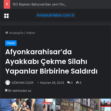
İSO Başkanı Bahçıvan’dan yeni finansman modeli çağrısı
Menü
Anasayfa
/
Haber
Haber
Afyonkarahisar’da
Ayakkabı Çekme Silahı
Yapanlar Birbirine Saldırdı
GÖKHAN ÜÇER
Haziran 28, 2023
0
6
Bir dakikadan az