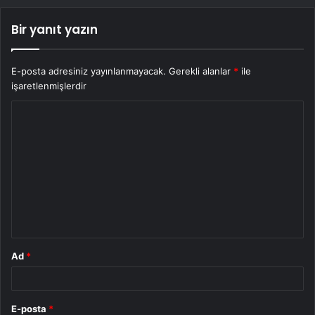
Bir yanıt yazın
E-posta adresiniz yayınlanmayacak.
Gerekli alanlar
*
ile
işaretlenmişlerdir
Y
o
r
u
m
*
Ad
*
E-posta
*