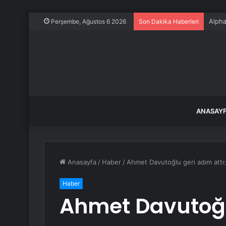
Alpha
Perşembe, Ağustos 6 2026
Son Dakika Haberleri
ANASAY
Anasayfa
/
Haber
/
Ahmet Davutoğlu geri adım attı:
Haber
Ahmet Davutoğlu