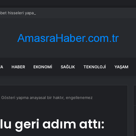
bet hisseleri yapay zeka öncüsü Jeff Dean’in ayrılmasıyla %5 düştü
FA
HABER
EKONOMI
SAĞLIK
TEKNOLOJI
YAŞAM
 Gösteri yapma anayasal bir haktır, engellenemez
 geri adım attı: