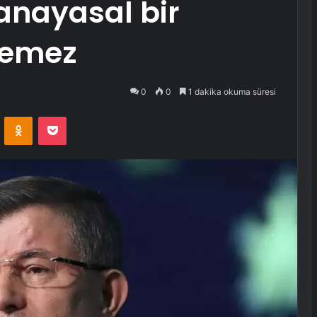
anayasal bir
nemez
0
0
1 dakika okuma süresi
VKontakte
Odnoklassniki
Pocket