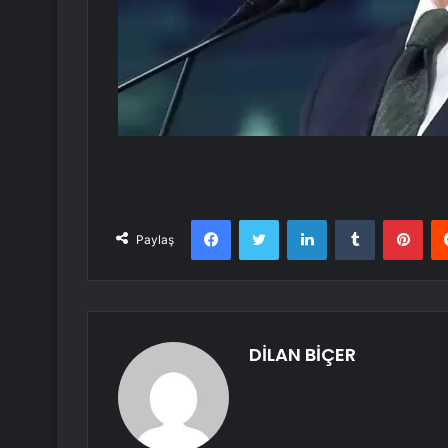
Facebook
Twitter
LinkedIn
Tumblr
Pint
Paylaş
DİLAN BİÇER