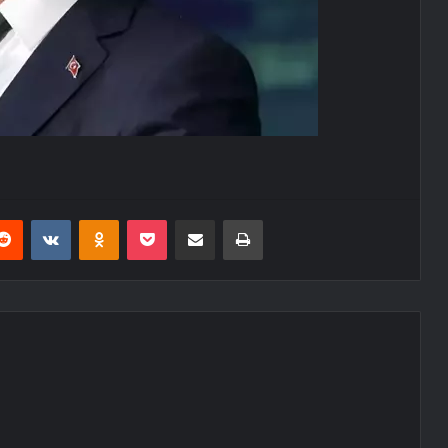
erest
Reddit
VKontakte
Odnoklassniki
Pocket
E-Posta ile paylaş
Yazdır