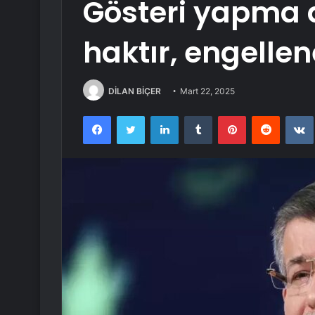
Gösteri yapma 
haktır, engelle
DİLAN BİÇER
Mart 22, 2025
Facebook
Twitter
LinkedIn
Tumblr
Pinterest
Reddit