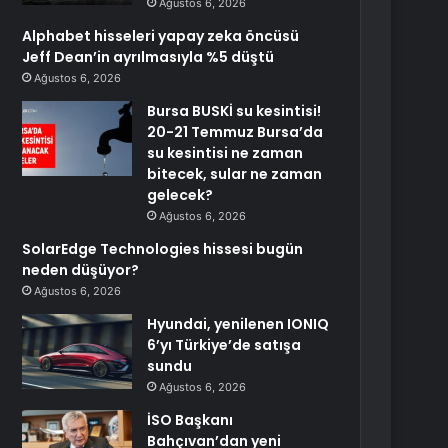
Ağustos 6, 2026
Alphabet hisseleri yapay zeka öncüsü
Jeff Dean’in ayrılmasıyla %5 düştü
Ağustos 6, 2026
Bursa BUSKİ su kesintisi!
20-21 Temmuz Bursa’da
su kesintisi ne zaman
bitecek, sular ne zaman
gelecek?
Ağustos 6, 2026
SolarEdge Technologies hissesi bugün
neden düşüyor?
Ağustos 6, 2026
Hyundai, yenilenen IONIQ
6’yı Türkiye’de satışa
sundu
Ağustos 6, 2026
İSO Başkanı
Bahçıvan’dan yeni