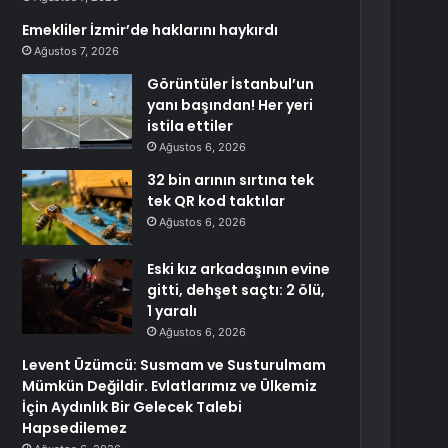
Emekliler İzmir’de haklarını haykırdı
Ağustos 7, 2026
Görüntüler İstanbul’un
yanı başından! Her yeri
istila ettiler
Ağustos 6, 2026
32 bin arının sırtına tek
tek QR kod taktılar
Ağustos 6, 2026
Eski kız arkadaşının evine
gitti, dehşet saçtı: 2 ölü,
1 yaralı
Ağustos 6, 2026
Levent Üzümcü: Susmam ve Susturulmam
Mümkün Değildir. Evlatlarımız ve Ülkemiz
İçin Aydınlık Bir Gelecek Talebi
Hapsedilemez