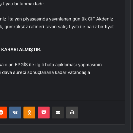
ş fiyatı bulunmaktadır.
niz-İtalyan piyasasında yayınlanan günlük CIF Akdeniz
, gümrüksüz rafineri tavan satış fiyatı ile bariz bir fiyat
 KARARI ALMIŞTIR.
ka olan EPGİS ile ilgili hata açıklaması yapmasının
ini dava süreci sonuçlanana kadar vatandaşla
erest
Reddit
VKontakte
Odnoklassniki
Pocket
E-Posta ile paylaş
Yazdır