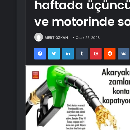
haftada üçüncü
ve motorinde s
MERT ÖZKAN
Ocak 25, 2023
Facebook
Twitter
LinkedIn
Tumblr
Pinterest
Reddit