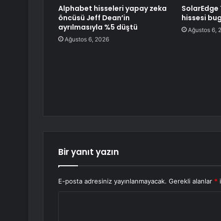
Alphabet hisseleri yapay zeka
SolarEdge
öncüsü Jeff Dean’in
hissesi bu
ayrılmasıyla %5 düştü
Ağustos 6, 
Ağustos 6, 2026
Bir yanıt yazın
E-posta adresiniz yayınlanmayacak.
Gerekli alanlar
*
i
Y
o