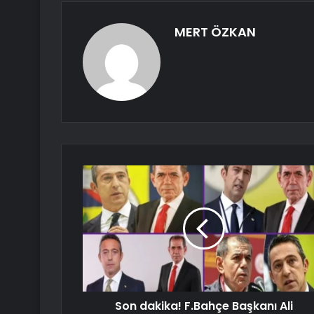
MERT ÖZKAN
Son dakika! F.Bahçe Başkanı Ali