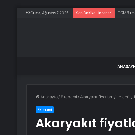
TCMB rez
Cuma, Ağustos 7 2026
Son Dakika Haberleri
ANASAY
Anasayfa
/
Ekonomi
/
Akaryakıt fiyatları yine deği
Ekonomi
Akaryakıt fiyatla