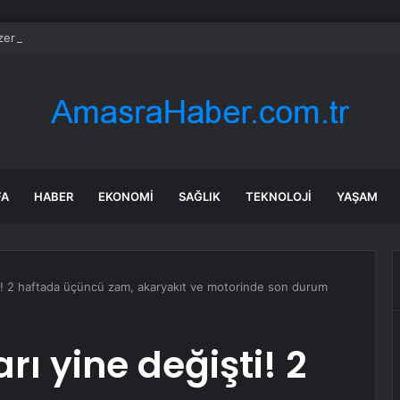
ervlerinde artış
FA
HABER
EKONOMI
SAĞLIK
TEKNOLOJI
YAŞAM
şti! 2 haftada üçüncü zam, akaryakıt ve motorinde son durum
rı yine değişti! 2