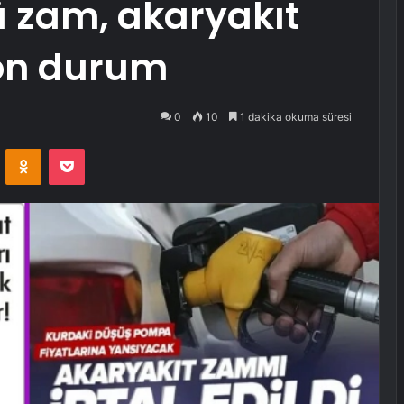
 zam, akaryakıt
on durum
0
10
1 dakika okuma süresi
VKontakte
Odnoklassniki
Pocket