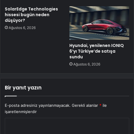
SolarEdge Technologies
hissesi bugün neden
düşüyor?
Ağustos 6, 2026
Hyundai, yenilenen IONIQ
6’yı Türkiye’de satışa
sundu
Ağustos 6, 2026
Bir yanıt yazın
E-posta adresiniz yayınlanmayacak.
Gerekli alanlar
*
ile
işaretlenmişlerdir
Y
o