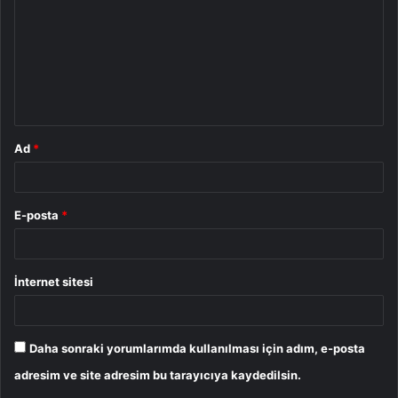
r
u
m
*
Ad
*
E-posta
*
İnternet sitesi
Daha sonraki yorumlarımda kullanılması için adım, e-posta
adresim ve site adresim bu tarayıcıya kaydedilsin.