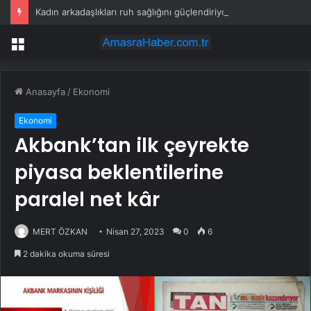
Kadın arkadaşlıkları ruh sağlığını güçlendiriyor
Menü
Anasayfa
/
Ekonomi
Ekonomi
Akbank’tan ilk çeyrekte
piyasa beklentilerine
paralel net kâr
MERT ÖZKAN
Nisan 27, 2023
0
6
2 dakika okuma süresi