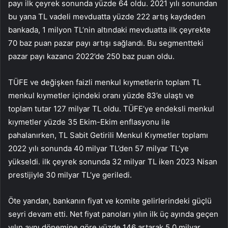
payı ilk çeyrek sonunda yüzde 64 oldu. 2021 yılı sonundan
bu yana TL vadeli mevduatta yüzde 222 artış kaydeden
bankada, 1 milyon TL’nin altındaki mevduatta ilk çeyrekte
70 baz puan pazar payı artışı sağlandı. Bu segmentteki
pazar payı kazancı 2022’de 250 baz puan oldu.
TÜFE ve değişken faizli menkul kıymetlerin toplam TL
menkul kıymetler içindeki oranı yüzde 83’e ulaştı ve
toplam tutar 127 milyar TL oldu. TÜFE’ye endeksli menkul
kıymetler yüzde 35 Ekim-Ekim enflasyonu ile
pahalanırken, TL Sabit Getirili Menkul Kıymetler toplamı
2022 yılı sonunda 40 milyar TL’den 57 milyar TL’ye
yükseldi. ilk çeyrek sonunda 32 milyar TL iken 2023 Nisan
prestijiyle 30 milyar TL’ye geriledi.
Öte yandan, bankanın fiyat ve komite gelirlerindeki güçlü
seyri devam etti. Net fiyat panoları yılın ilk üç ayında geçen
yılın aynı dönemine göre yüzde 146 artarak 5.0 milyar