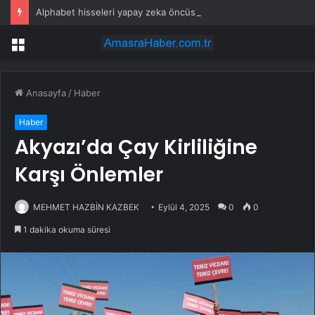
Alphabet hisseleri yapay zeka öncüsü Jeff Dean’in ayrılmasıyla %5 düştü
Menü
Anasayfa
/
Haber
Haber
Akyazı’da Çay Kirliliğine
Karşı Önlemler
MEHMET HAZBİN KAZBEK
Eylül 4, 2025
0
0
1 dakika okuma süresi