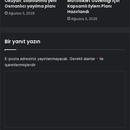
Okuyan: Silahlanma yeni
Motosiklet Güvenliği İçin
Osmanlıcı yayılma planı
Kapsamlı Eylem Planı
Hazırlandı
Ağustos 5, 2026
Ağustos 5, 2026
Bir yanıt yazın
E-posta adresiniz yayınlanmayacak.
Gerekli alanlar
*
ile
işaretlenmişlerdir
Y
o
r
u
m
*