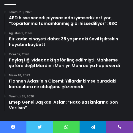
Temmuz 3, 2025
ABD hisse senedi piyasasında iyimserlik artıyor,
“toparlanma tamamlanmış gibi hissediliyor”: RBC
Ağustos 2, 2026
Bir kadın cinayeti daha: 38 yaşındaki Sevil Işıktekin
hayatını kaybetti
Ocak 17, 2026
Paylaştığı videodaki şoför linç edilmişti! Mahkeme
şoföre değil Mardinli Marilyn Monroe’ya hapis verdi
Nisan 18, 2023
Flannen Adası’nın Gizemi: Yıllardır kimse buradaki
koruculara ne olduğunu çözemedi.
Temmuz 31, 2026
Emep Genel Başkanı Aslan: “Nato Baskınlarına Son
Verilsin”
Facebook
Twitter
WhatsApp
Telegram
Viber