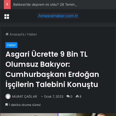
Balıkesir’de deprem mi oldu? 28 Temmuz Balıkesir’de en son ne zaman deprem oldu, depremin şiddeti belli mi?
Menü
Anasayfa
/
Haber
Haber
Asgari Ücrette 9 Bin TL
Olumsuz Bakıyor:
Cumhurbaşkanı Erdoğan
İşçilerin Talebini Konuştu
MURAT ÇAĞLAR
Ocak 7, 2023
0
8
1 dakika okuma süresi