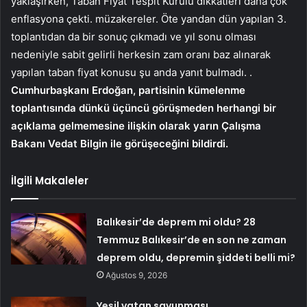
yaklaşırken, Taban Fiyat Tespit Kurulu dikkatleri daha çok
enflasyona çekti. müzakereler. Öte yandan dün yapılan 3.
toplantıdan da bir sonuç çıkmadı ve yıl sonu olması
nedeniyle sabit gelirli herkesin zam oranı baz alınarak
yapılan taban fiyat konusu şu anda yanıt bulmadı. .
Cumhurbaşkanı Erdoğan, partisinin kümelenme
toplantısında dünkü üçüncü görüşmeden herhangi bir
açıklama gelmemesine ilişkin olarak yarın Çalışma
Bakanı Vedat Bilgin ile görüşeceğini bildirdi.
İlgili Makaleler
Balıkesir’de deprem mi oldu? 28
Temmuz Balıkesir’de en son ne zaman
deprem oldu, depremin şiddeti belli mi?
Ağustos 9, 2026
Yeşil vatan savunması