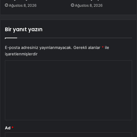
Ağustos 8, 2026
Ağustos 8, 2026
Bir yanıt yazın
E-posta adresiniz yayınlanmayacak.
Gerekli alanlar
*
ile
işaretlenmişlerdir
Y
o
r
u
m
*
Ad
*