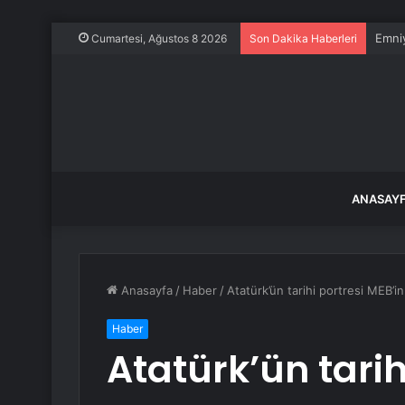
Emniy
Cumartesi, Ağustos 8 2026
Son Dakika Haberleri
ANASAY
Anasayfa
/
Haber
/
Atatürk’ün tarihi portresi MEB’in
Haber
Atatürk’ün tarih