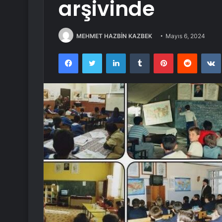
arşivinde
MEHMET HAZBİN KAZBEK
Mayıs 6, 2024
Facebook
Twitter
LinkedIn
Tumblr
Pinterest
Reddit