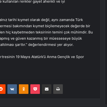
ullanılan renkler gayet ahenkli ve iyi
lnız tarihi kıymet olarak değil, aynı zamanda Türk
östermesi bakımından kıymet biçilemeyecek değerde bir
erden hiç kaybetmeden teksirinin temini çok mühimdir. Bu
yapmış ve güven kazanmış bir müesseseye büyük
ltılması şarttır.” değerlendirmesi yer alıyor.
ortresinin 19 Mayıs Atatürk’ü Anma Gençlik ve Spor
erest
Reddit
VKontakte
Odnoklassniki
Pocket
E-Posta ile paylaş
Yazdır