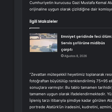
Cumhuriyetin kurucusu Gazi Mustafa Kemal Atatür
orijinaline uygun olarak çizildiğine dair komisy
İlgili Makaleler
Emniyet şeridinde feci ölüm
Servis şoförüne midibüs
çarptı
Ağustos 8, 2026
“Zevattan müteşekkil heyetimiz toplanarak res
fotoğraftan büyütülüp renklendirilmiş 75×95 eb
sonuçlara varmıştır: Bu tablo tamamen tarihidir,
tamamen uygun olarak ifadelendirmektedir. Yü
İşleniş tarzı itibarıyla şimdiye kadar görülen A
portrede Atatürk’ün iradesini, kudretini, azmini, 