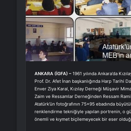
ANKARA (İGFA) –
1961 yılında Ankara’da Kızıl
Prof. Dr. Afet İnan başkanlığında Harp Tarihi Da
Enver Ziya Karal, Kızılay Derneği Müşavir Mim
Zaim ve Ressamlar Derneğinden Ressam Rami U
Atatürk’ün fotoğrafının 75×95 ebadında büyütü
renklendirme tekniğiyle yapılan portrenin, o g
önemli ve kıymet biçilemeyecek bir eser olduğu 