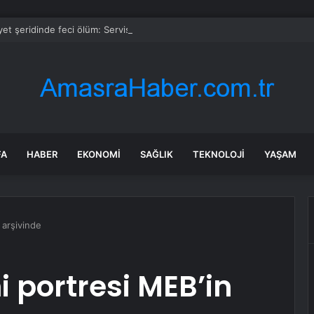
et şeridinde feci ölüm: Servis şoförüne midibüs çarptı
FA
HABER
EKONOMI
SAĞLIK
TEKNOLOJI
YAŞAM
 arşivinde
i portresi MEB’in