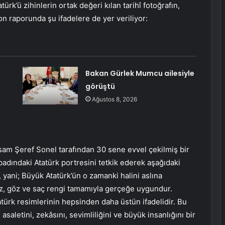
k’ü zihinlerin ortak değeri kılan tarihî fotoğrafın,
on raporunda şu ifadelere de yer veriliyor:
:
Bakan Gürlek Mumcu ailesiyle
görüştü
Ağustos 8, 2026
sam Şeref Sonel tarafından 30 sene evvel çekilmiş bir
adındaki Atatürk portresini tetkik ederek aşağıdaki
 yani; Büyük Atatürk’ün o zamanki halini aslına
z, göz ve saç rengi tamamıyla gerçeğe uygundur.
tatürk resimlerinin hepsinden daha üstün ifadelidir. Bu
asaletini, zekâsını, sevimliliğini ve büyük insanlığını bir