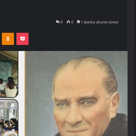
0
0
1 dakika okuma süresi
VKontakte
Odnoklassniki
Pocket