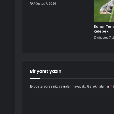
Ağustos 7, 2026
Bahar Temi
Kelebek
Ağustos 7, 
Bir yanıt yazın
E-posta adresiniz yayınlanmayacak.
Gerekli alanlar
*
i
Y
o
r