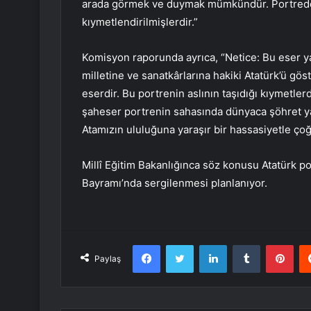
arada görmek ve duymak mümkündür. Portrede k
kıymetlendirilmişlerdir.”
Komisyon raporunda ayrıca, “Netice: Bu eser ya
milletine ve sanatkârlarına hakiki Atatürk’ü g
eserdir. Bu portrenin aslının taşıdığı kıymetl
şaheser portrenin sahasında dünyaca şöhret 
Atamızın ululuğuna yaraşır bir hassasiyetle çoğa
Millî Eğitim Bakanlığınca söz konusu Atatürk p
Bayramı’nda sergilenmesi planlanıyor.
Facebook
Twitter
LinkedIn
Tumblr
Pint
Paylaş