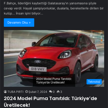
F.Bahçe, liderliğini kaybettiği Galatasaray'ın yansımasına şöyle
cevap verdi: Hayali şampiyonluklar, dualarla, bereketlerle dirilen bir
kulüp... İnsan işini biliyor...
Devamını Oku »
Teknoloji
TUBA PIRTI
Şubat 7, 2024
0
3
2024 Model Puma Tanıtıldı: Türkiye’de
Üretilecek!