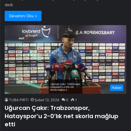
dedi.
Devamını Oku »
Haber
TUBA PIRTI
Şubat 12, 2024
0
1
Uğurcan Çakır: Trabzonspor,
Hatayspor’u 2-0’lık net skorla mağlup
etti