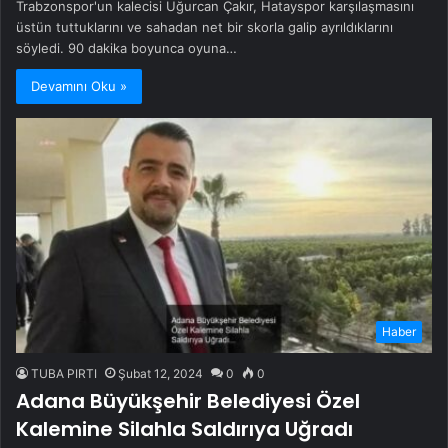
Trabzonspor'un kalecisi Uğurcan Çakır, Hatayspor karşılaşmasını
üstün tuttuklarını ve sahadan net bir skorla galip ayrıldıklarını
söyledi. 90 dakika boyunca oyuna…
Devamını Oku »
Haber
TUBA PIRTI
Şubat 12, 2024
0
0
Adana Büyükşehir Belediyesi Özel
Kalemine Silahla Saldırıya Uğradı