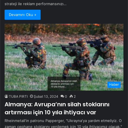
strateji ile reklam performansınızı…
Devamını Oku »
Haber
TUBA PIRTI
Şubat 13, 2024
0
2
Almanya: Avrupa’nın silah stoklarını
artırması için 10 yıla ihtiyacı var
Rheinmetall'in patronu Papperger, "Ukrayna'ya yardım etmeliyiz. O
zaman cephane stoklarını yenilemek için 10 yıla ihtiyacımız olacak."