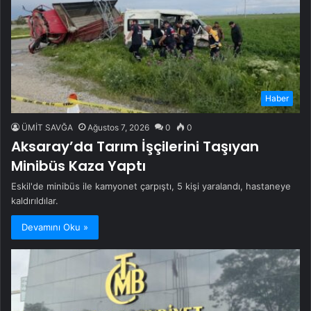
Haber
ÜMİT SAVĞA
Ağustos 7, 2026
0
0
Aksaray’da Tarım İşçilerini Taşıyan
Minibüs Kaza Yaptı
Eskil'de minibüs ile kamyonet çarpıştı, 5 kişi yaralandı, hastaneye
kaldırıldılar.
Devamını Oku »