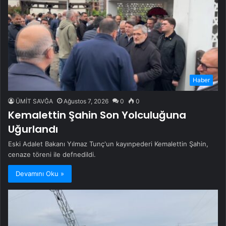
Haber
ÜMİT SAVĞA
Ağustos 7, 2026
0
0
Kemalettin Şahin Son Yolculuğuna
Uğurlandı
Eski Adalet Bakanı Yılmaz Tunç'un kayınpederi Kemalettin Şahin,
cenaze töreni ile defnedildi.
Devamını Oku »