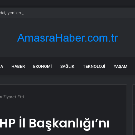
ai, yenilenen IONIQ 6’yı Türkiye’de satışa sundu
FA
HABER
EKONOMI
SAĞLIK
TEKNOLOJI
YAŞAM
ı Ziyaret Etti
P İl Başkanlığı’nı