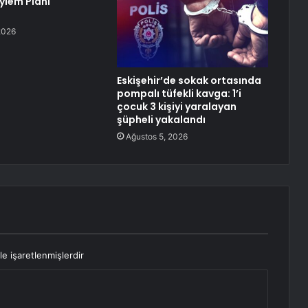
ylem Planı
2026
Eskişehir’de sokak ortasında
pompalı tüfekli kavga: 1’i
çocuk 3 kişiyi yaralayan
şüpheli yakalandı
Ağustos 5, 2026
le işaretlenmişlerdir