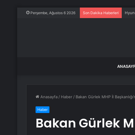
Hyund
Perşembe, Ağustos 6 2026
Son Dakika Haberleri
ANASAY
Anasayfa
/
Haber
/
Bakan Gürlek MHP İl Başkanlığı’n
Haber
Bakan Gürlek MH