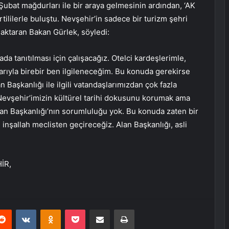
Şubat mağdurları ile bir araya gelmesinin ardından, ‘AK
rtililerle buluştu. Nevşehir’in sadece bir turizm şehri
 aktaran Bakan Gürlek, söyledi:
 tanıtılması için çalışacağız. Otelci kardeşlerimle,
larıyla birebir ben ilgileneceğim. Bu konuda gerekirse
Başkanlığı ile ilgili vatandaşlarımızdan çok fazla
i Nevşehir’imizin kültürel tarihi dokusunu korumak ama
Alan Başkanlığı’nın sorumluluğu yok. Bu konuda zaten bir
ı inşallah meclisten geçireceğiz. Alan Başkanlığı, asli
İR,
erest
Reddit
VKontakte
Odnoklassniki
Pocket
E-Posta ile paylaş
Yazdır