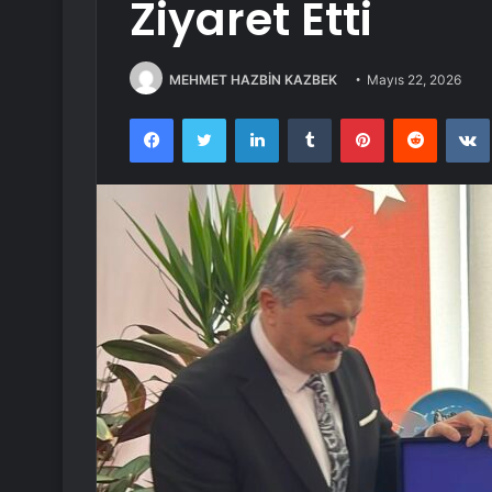
Ziyaret Etti
MEHMET HAZBİN KAZBEK
Mayıs 22, 2026
Facebook
Twitter
LinkedIn
Tumblr
Pinterest
Reddit