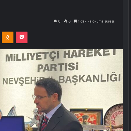
0
0
1 dakika okuma süresi
VKontakte
Odnoklassniki
Pocket