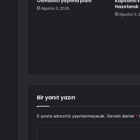
Osmanlıcı yayılma planı
Kapsamlı E
Hazırlandı
Ağustos 5, 2026
Ağustos 5, 
Bir yanıt yazın
E-posta adresiniz yayınlanmayacak.
Gerekli alanlar
*
i
Y
o