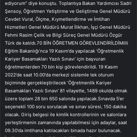
ediyorum” diye konuştu. Toplantıya Bakan Yardımcısı Sadri
Şensoy, Öğretmen Yetiştirme ve Geliştirme Genel Müdürü
Cevdet Vural, Ölçme, Kıymetlendirme ve İmtihan
Hizmetleri Genel Müdürü Murat İlikhan, İşçi Genel Müdürü
Fehmi Rasim Çelik ve Bilgi Süreç Genel Müdürü Özgür
Türk de katıldı.70 BİN ÖĞRETMEN GÖREVLENDİRİLDİMilli
Eğitim Bakanlığı’nca 19 Kasım’da yapılacak ‘Öğretmenlik
Kariyer Basamakları Yazılı Sınavı’ için başvuran
öğretmenlerden 70 bin kişi görevlendirildi. 19 Kasım
2022’de saat 10.00’da merkezi sistemle tek oturum
biçiminde gerçekleştirilecek ‘Öğretmenlik Kariyer
Basamakları Yazılı Sınavı’ 81 vilayette, 1489 okulda olmak
üzere toplam 28 bin 650 salonda yapılacak.Sınavda 5’er
seçenekli 100 soru sorulacak ve sınav süresi, 150 dakika
olacak. Giriş belgesi ile kimlik kontrollerinin ve salonlara
yerleştirmenin zamanında yapılabilmesi için adaylar, saat
09.30’da imtihana katılacakları binada hazır bulunacak.