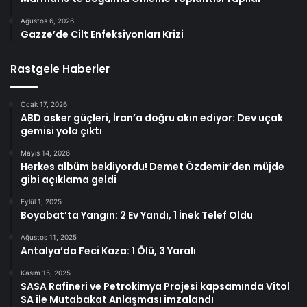
Ağustos 6, 2026
Gazze’de Cilt Enfeksiyonları Krizi
Rastgele Haberler
Ocak 17, 2026
ABD asker güçleri, İran’a doğru akın ediyor: Dev uçak
gemisi yola çıktı
Mayıs 14, 2026
Herkes albüm bekliyordu! Demet Özdemir’den müjde
gibi açıklama geldi
Eylül 1, 2025
Boyabat’ta Yangın: 2 Ev Yandı, 1 İnek Telef Oldu
Ağustos 11, 2025
Antalya’da Feci Kaza: 1 Ölü, 3 Yaralı
Kasım 15, 2025
SASA Rafineri ve Petrokimya Projesi kapsamında Vitol
SA ile Mutabakat Anlaşması imzalandı