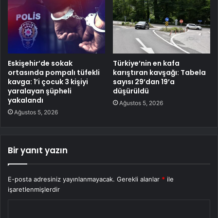
Eskişehir’de sokak
Türkiye’nin en kafa
ortasında pompalı tüfekli
karıştıran kavşağı: Tabela
kavga: 1’i çocuk 3 kişiyi
sayısı 29’dan 19’a
yaralayan şüpheli
düşürüldü
yakalandı
Ağustos 5, 2026
Ağustos 5, 2026
Bir yanıt yazın
E-posta adresiniz yayınlanmayacak.
Gerekli alanlar
*
ile
işaretlenmişlerdir
Y