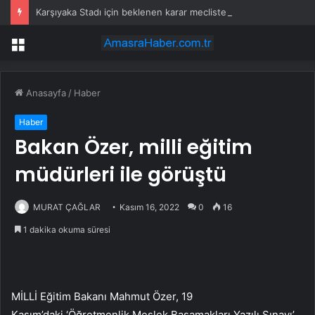
Karşıyaka Stadı için beklenen karar meclisten geçti
Menü
Anasayfa
/
Haber
Haber
Bakan Özer, milli eğitim
müdürleri ile görüştü
MURAT ÇAĞLAR
Kasım 16, 2022
0
16
1 dakika okuma süresi
MİLLİ Eğitim Bakanı Mahmut Özer, 19
Kasım’daki ‘Öğretmenlik Meslek Basamakları Yazılı Sınavı’