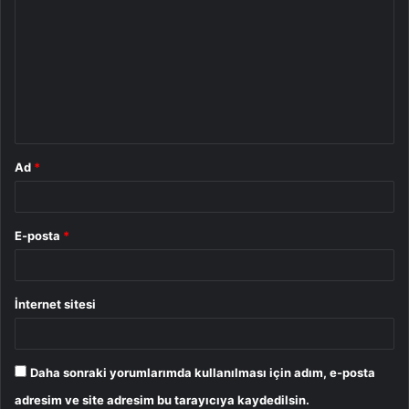
o
r
u
m
*
Ad
*
E-posta
*
İnternet sitesi
Daha sonraki yorumlarımda kullanılması için adım, e-posta
adresim ve site adresim bu tarayıcıya kaydedilsin.