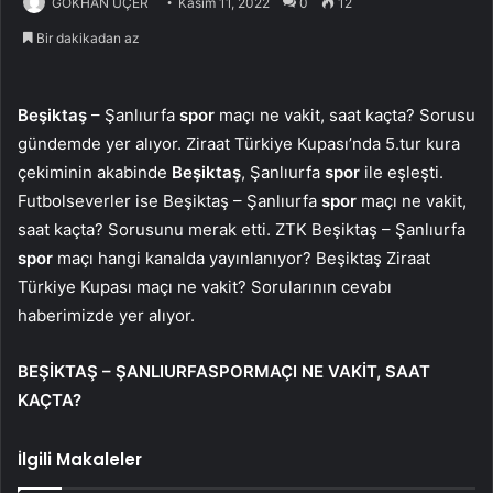
GÖKHAN ÜÇER
Kasım 11, 2022
0
12
Bir dakikadan az
Beşiktaş
– Şanlıurfa
spor
maçı ne vakit, saat kaçta? Sorusu
gündemde yer alıyor. Ziraat Türkiye Kupası’nda 5.tur kura
çekiminin akabinde
Beşiktaş
, Şanlıurfa
spor
ile eşleşti.
Futbolseverler ise Beşiktaş – Şanlıurfa
spor
maçı ne vakit,
saat kaçta? Sorusunu merak etti. ZTK Beşiktaş – Şanlıurfa
spor
maçı hangi kanalda yayınlanıyor? Beşiktaş Ziraat
Türkiye Kupası maçı ne vakit? Sorularının cevabı
haberimizde yer alıyor.
BEŞİKTAŞ – ŞANLIURFASPORMAÇI NE VAKİT, SAAT
KAÇTA?
İlgili Makaleler