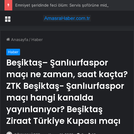
Emniyet şeridinde feci ölüm: Servis şoförüne midibüs çarptı
Menü
Anasayfa
/
Haber
Haber
Beşiktaş– Şanlıurfaspor
maçı ne zaman, saat kaçta?
ZTK Beşiktaş- Şanlıurfaspor
maçı hangi kanalda
yayınlanıyor? Beşiktaş
Ziraat Türkiye Kupası maçı