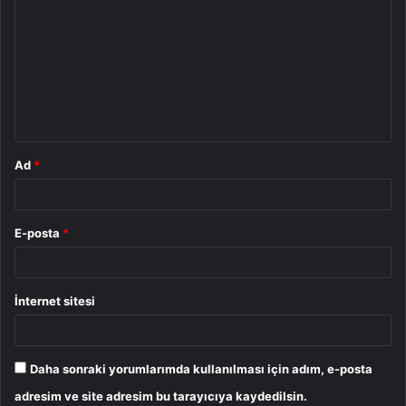
o
r
u
m
*
Ad
*
E-posta
*
İnternet sitesi
Daha sonraki yorumlarımda kullanılması için adım, e-posta
adresim ve site adresim bu tarayıcıya kaydedilsin.