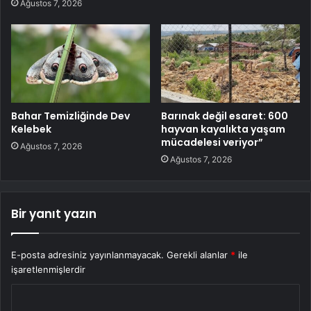
Ağustos 7, 2026
Bahar Temizliğinde Dev
Barınak değil esaret: 600
Kelebek
hayvan kayalıkta yaşam
mücadelesi veriyor”
Ağustos 7, 2026
Ağustos 7, 2026
Bir yanıt yazın
E-posta adresiniz yayınlanmayacak.
Gerekli alanlar
*
ile
işaretlenmişlerdir
Y