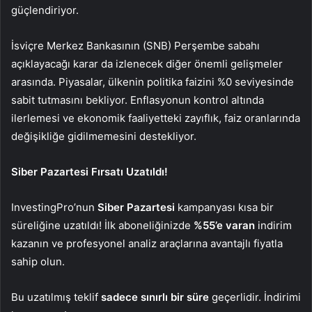
güçlendiriyor.
İsviçre Merkez Bankasının (SNB) Perşembe sabahı
açıklayacağı karar da izlenecek diğer önemli gelişmeler
arasında. Piyasalar, ülkenin
politika faizini
%0 seviyesinde
sabit tutmasını bekliyor.
Enflasyonun
kontrol altında
ilerlemesi ve ekonomik faaliyetteki zayıflık, faiz oranlarında
değişikliğe gidilmemesini destekliyor.
Siber Pazartesi Fırsatı Uzatıldı!
InvestingPro’nun
Siber Pazartesi
kampanyası kısa bir
süreliğine uzatıldı! İlk aboneliğinizde
%55’e varan
indirim
kazanın ve profesyonel analiz araçlarına avantajlı fiyatla
sahip olun.
Bu uzatılmış teklif
sadece sınırlı bir süre
geçerlidir. İndirimi