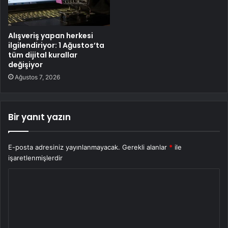
Alışveriş yapan herkesi
ilgilendiriyor: 1 Ağustos’ta
tüm dijital kurallar
değişiyor
Ağustos 7, 2026
Bir yanıt yazın
E-posta adresiniz yayınlanmayacak.
Gerekli alanlar
*
ile
işaretlenmişlerdir
Y
o
r
u