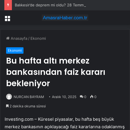
Balıkesir’de deprem mi oldu? 28 Temmuz Balıkesir’de en son ne zaman deprem oldu, depremin şiddeti belli mi?
Menü
Anasayfa
/
Ekonomi
Ekonomi
Bu hafta altı merkez
bankasından faiz kararı
bekleniyor
NURCAN BAYRAM
Aralık 10, 2025
0
0
2 dakika okuma süresi
Investing.com – Küresel piyasalar, bu hafta beş büyük
merkez bankasının açıklayacağı faiz kararlarına odaklanmış