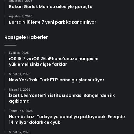
Ağustos 8, 2026
Bakan Gürlek Mumcu ailesiyle görüştü
Ağustos 8, 2026
Bursa Nilüfer’e 7 yeni park kazandırılıyor
Rastgele Haberler
Eylül 18, 2025
iOS 18.7 vs iOS 26: iPhone’unuza hangisini
yüklemelisiniz? İşte farklar
Şubat 11, 2026
New York’taki Türk ETF’lerine girişler sürüyor
Nisan 15, 2026
İzzet Ulvi Yönter’in istifası sonrası Bahçeli’den ilk
açıklama
Temmuz 4, 2026
Hürmüz krizi Türkiye’ye pahalıya patlayacak: Enerjide
14 milyar dolarlık ek yük
Şubat 17, 2026