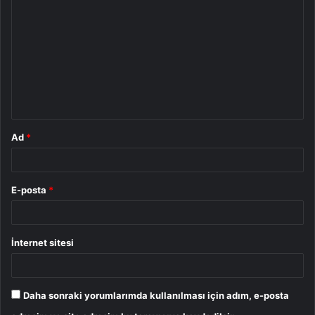
o
r
u
m
*
Ad
*
E-posta
*
İnternet sitesi
Daha sonraki yorumlarımda kullanılması için adım, e-posta