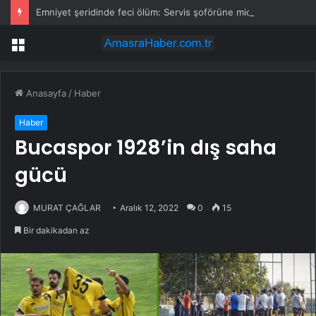
Emniyet şeridinde feci ölüm: Servis şoförüne midibüs çarptı
Menü
Anasayfa
/
Haber
Haber
Bucaspor 1928’in dış saha
gücü
MURAT ÇAĞLAR
Aralık 12, 2022
0
15
Bir dakikadan az