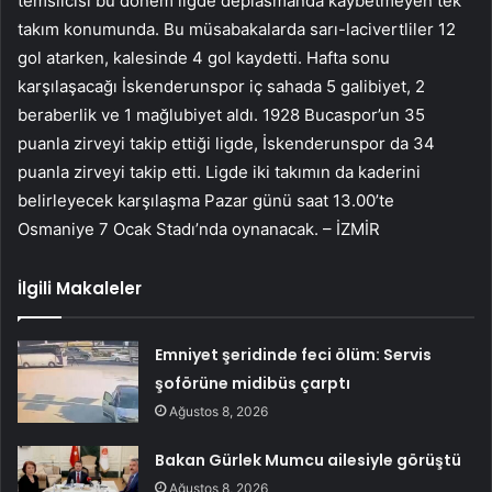
temsilcisi bu dönem ligde deplasmanda kaybetmeyen tek
takım konumunda. Bu müsabakalarda sarı-lacivertliler 12
gol atarken, kalesinde 4 gol kaydetti. Hafta sonu
karşılaşacağı İskenderunspor iç sahada 5 galibiyet, 2
beraberlik ve 1 mağlubiyet aldı. 1928 Bucaspor’un 35
puanla zirveyi takip ettiği ligde, İskenderunspor da 34
puanla zirveyi takip etti. Ligde iki takımın da kaderini
belirleyecek karşılaşma Pazar günü saat 13.00’te
Osmaniye 7 Ocak Stadı’nda oynanacak. – İZMİR
İlgili Makaleler
Emniyet şeridinde feci ölüm: Servis
şoförüne midibüs çarptı
Ağustos 8, 2026
Bakan Gürlek Mumcu ailesiyle görüştü
Ağustos 8, 2026