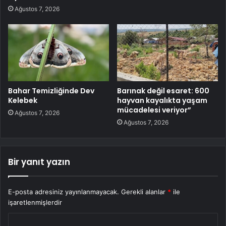
Ağustos 7, 2026
Bahar Temizliğinde Dev
Barınak değil esaret: 600
Kelebek
hayvan kayalıkta yaşam
mücadelesi veriyor”
Ağustos 7, 2026
Ağustos 7, 2026
Bir yanıt yazın
E-posta adresiniz yayınlanmayacak.
Gerekli alanlar
*
ile
işaretlenmişlerdir
Y