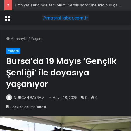
Emniyet şeridinde feci ölüm: Servis şoförüne midibüs çarptı
Menü
Anasayfa
/
Yaşam
Yaşam
Bursa’da 19 Mayıs ‘Gençlik
Şenliği’ ile doyasıya
yaşanıyor
NURCAN BAYRAM
Mayıs 18, 2025
0
0
1 dakika okuma süresi