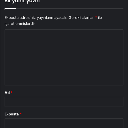
Bir yanıt yazın
E-posta adresiniz yayınlanmayacak.
Gerekli alanlar
*
ile
işaretlenmişlerdir
Y
o
r
u
m
*
Ad
*
E-posta
*