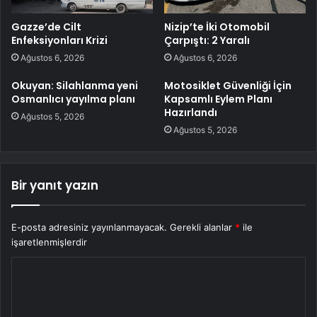
Gazze’de Cilt
Nizip’te İki Otomobil
Enfeksiyonları Krizi
Çarpıştı: 2 Yaralı
Ağustos 6, 2026
Ağustos 6, 2026
Okuyan: Silahlanma yeni
Motosiklet Güvenliği İçin
Osmanlıcı yayılma planı
Kapsamlı Eylem Planı
Hazırlandı
Ağustos 5, 2026
Ağustos 5, 2026
Bir yanıt yazın
E-posta adresiniz yayınlanmayacak.
Gerekli alanlar
*
ile
işaretlenmişlerdir
Y
o
r