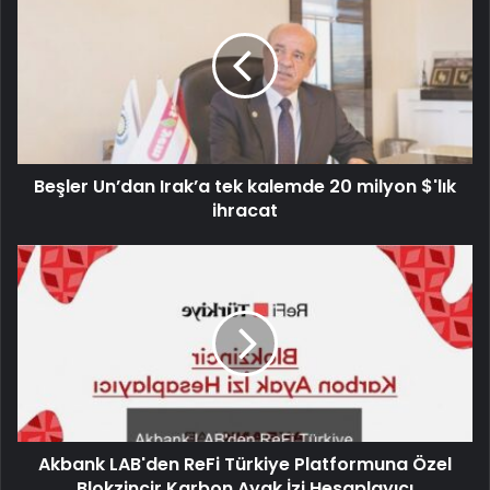
Beşler Un’dan Irak’a tek kalemde 20 milyon $'lık
ihracat
Akbank LAB'den ReFi Türkiye Platformuna Özel
Blokzincir Karbon Ayak İzi Hesaplayıcı