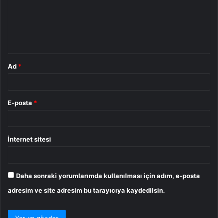
u
m
*
Ad
*
E-posta
*
İnternet sitesi
Daha sonraki yorumlarımda kullanılması için adım, e-posta
adresim ve site adresim bu tarayıcıya kaydedilsin.