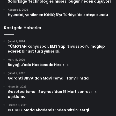
SolarEdge Technologies hissesi bugün neden düşüyor?
Ağustos 6, 2026
Hyundai, yenilenen IONIQ 6’yı Türkiye’de satışa sundu
Rastgele Haberler
Şubat 7, 2024
TÜMOSAN Konyaspor, EMS Yapı Sivasspor’u mağlup
ederek bir üst tura yükseldi.
Mart 11, 2026
Beyoğlu’nda Hastanede Hırsızlık
Şubat 4, 2026
Garanti BBVA’dan Mavi Temalı Tahvil İhracı
Nisan 28, 2025
Gazeteci İsmail Saymaz’dan 19 Mart sonrası ilk
açıklama
Haziran 6, 2025
KO-MEK Moda Akademisi’nden ‘vitrin’ sergi