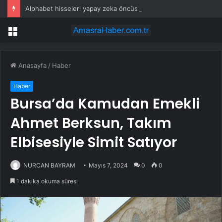
Alphabet hisseleri yapay zeka öncüsü Jeff Dean’in ayrılmasıyla %5 düştü
Menü
Anasayfa
/
Haber
Haber
Bursa’da Kamudan Emekli
Ahmet Berksun, Takım
Elbisesiyle Simit Satıyor
NURCAN BAYRAM
Mayıs 7, 2024
0
0
1 dakika okuma süresi