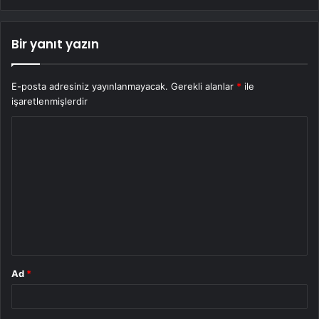
Bir yanıt yazın
E-posta adresiniz yayınlanmayacak.
Gerekli alanlar
*
ile
işaretlenmişlerdir
Y
o
r
u
m
*
Ad
*