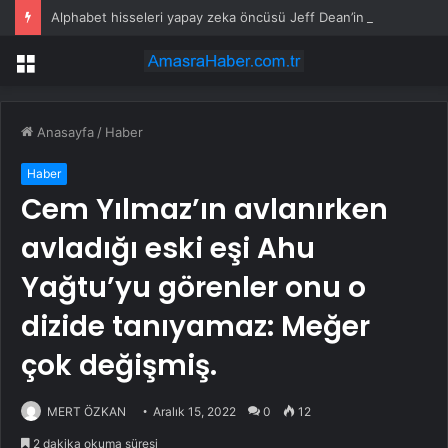
Alphabet hisseleri yapay zeka öncüsü Jeff Dean’in ayrılmasıyla %5 düştü
Menü
Anasayfa
/
Haber
Haber
Cem Yılmaz’ın avlanırken
avladığı eski eşi Ahu
Yağtu’yu görenler onu o
dizide tanıyamaz: Meğer
çok değişmiş.
MERT ÖZKAN
Aralık 15, 2022
0
12
2 dakika okuma süresi