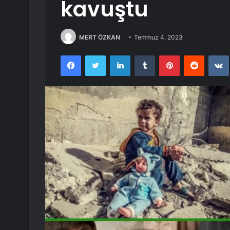
kavuştu
MERT ÖZKAN
Temmuz 4, 2023
Facebook
Twitter
LinkedIn
Tumblr
Pinterest
Reddit