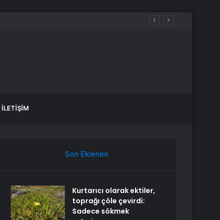
, depremin şiddeti belli mi?
İLETIŞIM
Son Eklenen
Kurtarıcı olarak ektiler,
toprağı çöle çevirdi:
Sadece sökmek