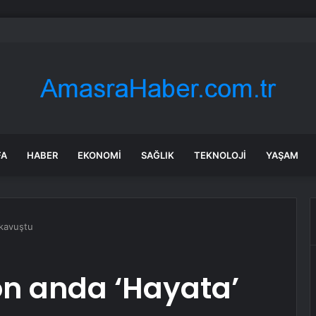
’de deprem mi oldu? 28 Temmuz Balıkesir’de en son ne zaman deprem oldu
FA
HABER
EKONOMI
SAĞLIK
TEKNOLOJI
YAŞAM
 kavuştu
on anda ‘Hayata’