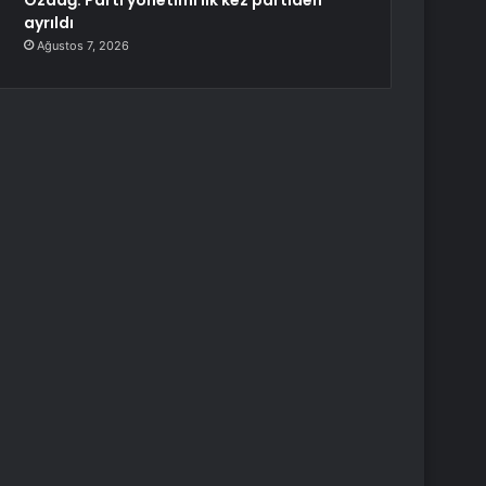
Özdağ: Parti yönetimi ilk kez partiden
ayrıldı
Ağustos 7, 2026