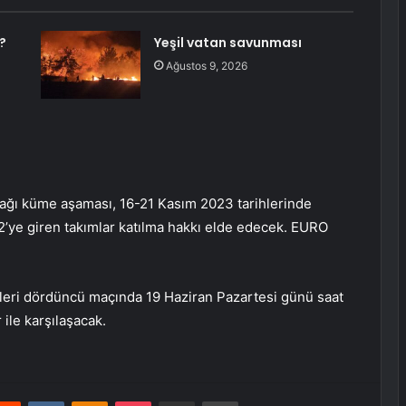
?
Yeşil vatan savunması
Ağustos 9, 2026
cağı küme aşaması, 16-21 Kasım 2023 tarihlerinde
2’ye giren takımlar katılma hakkı elde edecek. EURO
leri dördüncü maçında 19 Haziran Pazartesi günü saat
ile karşılaşacak.
erest
Reddit
VKontakte
Odnoklassniki
Pocket
E-Posta ile paylaş
Yazdır