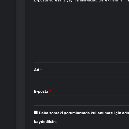
E-posta adresiniz yayınlanmayacak.
Gerekli alanlar
*
i
Y
o
r
u
m
*
Ad
*
E-posta
*
Daha sonraki yorumlarımda kullanılması için adı
kaydedilsin.