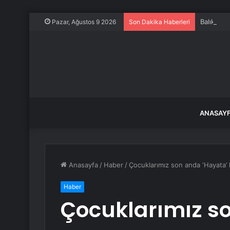
Balıkesir
Pazar, Ağustos 9 2026
Son Dakika Haberleri
ANASAY
Anasayfa
/
Haber
/
Çocuklarımız son anda ‘Hayata’
Haber
Çocuklarımız s