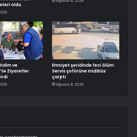
Ağustos 8, 2026
eteri oldu
2026
Didim ve
Emniyet şeridinde feci ölüm:
te Ziyaretler
Servis şoförüne midibüs
irdi
çarptı
2026
Ağustos 8, 2026