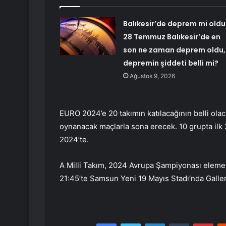
Balıkesir’de deprem mi oldu
28 Temmuz Balıkesir’de en
son ne zaman deprem oldu,
depremin şiddeti belli mi?
Ağustos 9, 2026
EURO 2024’e 20 takımın katılacağının belli ola
oynanacak maçlarla sona erecek. 10 grupta ilk 
2024’te.
A Milli Takım, 2024 Avrupa Şampiyonası eleme
21:45’te Samsun Yeni 19 Mayıs Stadı’nda Galler 
Facebook
Twitter
LinkedIn
Tumblr
Pint