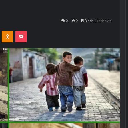
0
9
Bir dakikadan az
VKontakte
Odnoklassniki
Pocket