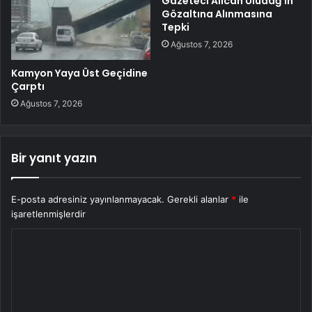
Gazeteci Alican Uludağ’ın
Gözaltına Alınmasına
Tepki
Ağustos 7, 2026
Kamyon Yaya Üst Geçidine
Çarptı
Ağustos 7, 2026
Bir yanıt yazın
E-posta adresiniz yayınlanmayacak.
Gerekli alanlar
*
ile
işaretlenmişlerdir
Y
o
r
u