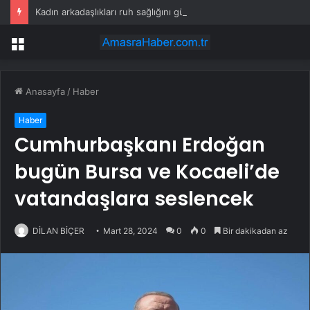
Kadın arkadaşlıkları ruh sağlığını güçlendiriyor
Menü
Anasayfa
/
Haber
Haber
Cumhurbaşkanı Erdoğan
bugün Bursa ve Kocaeli’de
vatandaşlara seslencek
DİLAN BİÇER
Mart 28, 2024
0
0
Bir dakikadan az