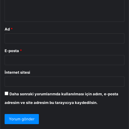
m
*
Ad
*
E-posta
*
İnternet sitesi
Daha sonraki yorumlarımda kullanılması için adım, e-posta
adresim ve site adresim bu tarayıcıya kaydedilsin.