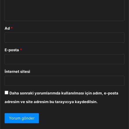
m
*
Ad
*
E-posta
*
İnternet sitesi
Daha sonraki yorumlarımda kullanılması için adım, e-posta
adresim ve site adresim bu tarayıcıya kaydedilsin.