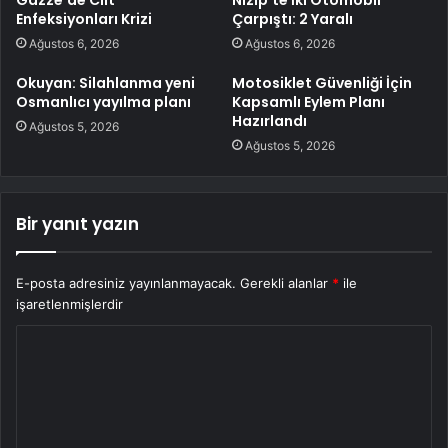
Gazze’de Cilt
Nizip’te İki Otomobil
Enfeksiyonları Krizi
Çarpıştı: 2 Yaralı
Ağustos 6, 2026
Ağustos 6, 2026
Okuyan: Silahlanma yeni
Motosiklet Güvenliği İçin
Osmanlıcı yayılma planı
Kapsamlı Eylem Planı
Hazırlandı
Ağustos 5, 2026
Ağustos 5, 2026
Bir yanıt yazın
E-posta adresiniz yayınlanmayacak.
Gerekli alanlar
*
ile
işaretlenmişlerdir
Y
o
r
u