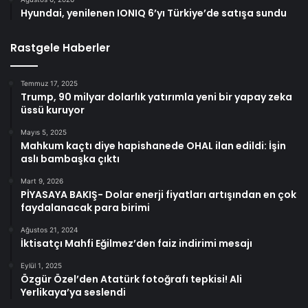
Hyundai, yenilenen IONIQ 6’yı Türkiye’de satışa sundu
Rastgele Haberler
Temmuz 17, 2025
Trump, 90 milyar dolarlık yatırımla yeni bir yapay zeka
üssü kuruyor
Mayıs 5, 2025
Mahkum kaçtı diye hapishanede OHAL ilan edildi: İşin
aslı bambaşka çıktı
Mart 9, 2026
PİYASAYA BAKIŞ- Dolar enerji fiyatları artışından en çok
faydalanacak para birimi
Ağustos 21, 2024
İktisatçı Mahfi Eğilmez’den faiz indirimi mesajı
Eylül 1, 2025
Özgür Özel’den Atatürk fotoğrafı tepkisi! Ali
Yerlikaya’ya seslendi