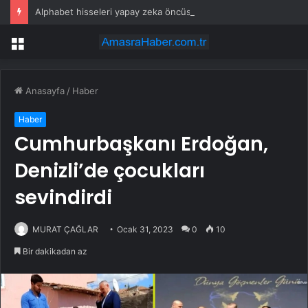
Alphabet hisseleri yapay zeka öncüsü Jeff Dean’in ayrılmasıyla %5 düştü
Menü
Anasayfa
/
Haber
Haber
Cumhurbaşkanı Erdoğan,
Denizli’de çocukları
sevindirdi
MURAT ÇAĞLAR
Ocak 31, 2023
0
10
Bir dakikadan az