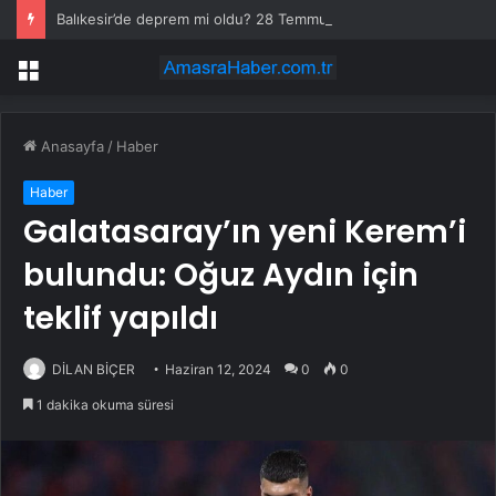
Balıkesir’de deprem mi oldu? 28 Temmuz Balıkesir’de en son ne zaman deprem oldu, depremin şiddeti belli mi?
Menü
Anasayfa
/
Haber
Haber
Galatasaray’ın yeni Kerem’i
bulundu: Oğuz Aydın için
teklif yapıldı
DİLAN BİÇER
Haziran 12, 2024
0
0
1 dakika okuma süresi