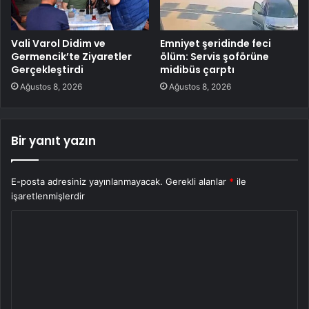
Vali Varol Didim ve
Emniyet şeridinde feci
Germencik’te Ziyaretler
ölüm: Servis şoförüne
Gerçekleştirdi
midibüs çarptı
Ağustos 8, 2026
Ağustos 8, 2026
Bir yanıt yazın
E-posta adresiniz yayınlanmayacak.
Gerekli alanlar
*
ile
işaretlenmişlerdir
Y
o
r
u
m