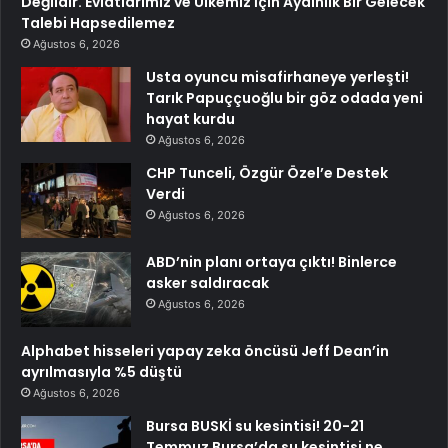
Değildir. Evlatlarımız ve Ülkemiz İçin Aydınlık Bir Gelecek
Talebi Hapsedilemez
Ağustos 6, 2026
Usta oyuncu misafirhaneye yerleşti!
Tarık Papuççuoğlu bir göz odada yeni
hayat kurdu
Ağustos 6, 2026
CHP Tunceli, Özgür Özel’e Destek
Verdi
Ağustos 6, 2026
ABD’nin planı ortaya çıktı! Binlerce
asker saldıracak
Ağustos 6, 2026
Alphabet hisseleri yapay zeka öncüsü Jeff Dean’in
ayrılmasıyla %5 düştü
Ağustos 6, 2026
Bursa BUSKİ su kesintisi! 20-21
Temmuz Bursa’da su kesintisi ne