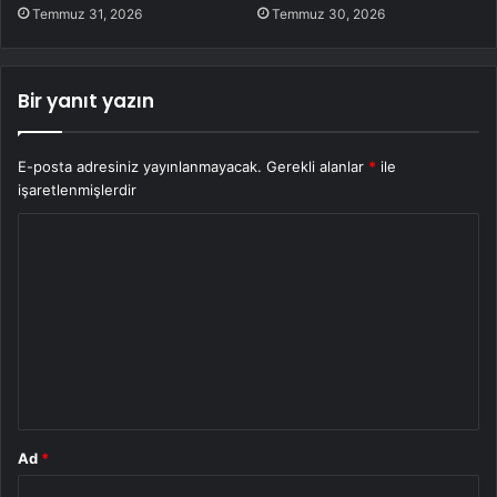
Temmuz 31, 2026
Temmuz 30, 2026
Bir yanıt yazın
E-posta adresiniz yayınlanmayacak.
Gerekli alanlar
*
ile
işaretlenmişlerdir
Y
o
r
u
m
*
Ad
*