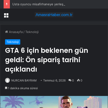
Usta oyuncu misafirhaneye yerleşti! Tarık Papuççuoğlu bir göz odada yeni hayat kurdu
Menü
Anasayfa
/
Teknoloji
Teknoloji
GTA 6 için beklenen gün
geldi: Ön sipariş tarihi
açıklandı
NURCAN BAYRAM
Temmuz 6, 2026
0
0
1 dakika okuma süresi