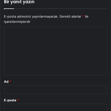
Bir yanıt yazın
E-posta adresiniz yayınlanmayacak.
Gerekli alanlar
*
ile
işaretlenmişlerdir
Y
o
r
u
m
*
Ad
*
E-posta
*