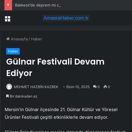
Balıkesir’de deprem mi oldu? 28 Temmuz Balıkesir’de en son ne zaman deprem oldu, depremin şiddeti belli mi?
Menü
Anasayfa
/
Haber
Haber
Gülnar Festivali Devam
Ediyor
MEHMET HAZBİN KAZBEK
Ekim 10, 2025
0
0
Bir dakikadan az
Mersin’in Gülnar ilçesinde 21. Gülnar Kültür ve Yöresel
Ürünler Festivali çeşitli etkinliklerle devam ediyor.