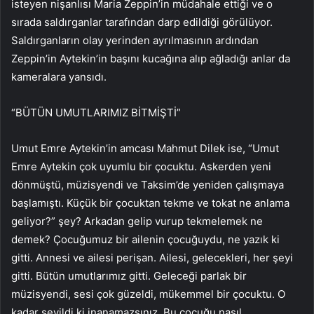
isteyen nişanlısı Maria Zeppin’in müdahale ettiği ve o
sırada saldırganlar tarafından darp edildiği görülüyor.
Saldırganların olay yerinden ayrılmasının ardından
Zeppin’in Aytekin’in başını kucağına alıp ağladığı anlar da
kameralara yansıdı.
“BÜTÜN UMUTLARIMIZ BİTMİŞTİ”
Umut Emre Aytekin’in amcası Mahmut Dilek ise, “Umut
Emre Aytekin çok uyumlu bir çocuktu. Askerden yeni
dönmüştü, müzisyendi ve Taksim’de yeniden çalışmaya
başlamıştı. Küçük bir çocuktan tekme ve tokat ne anlama
geliyor?” şey? Arkadan gelip vurup tekmelemek ne
demek? Çocuğumuz bir ailenin çocuğuydu, ne yazık ki
gitti. Annesi ve ailesi perişan. Ailesi, gelecekleri, her şeyi
gitti. Bütün umutlarımız gitti. Geleceği parlak bir
müzisyendi, sesi çok güzeldi, mükemmel bir çocuktu. O
kadar sevildi ki inanamazsınız. Bu çocuğu nasıl