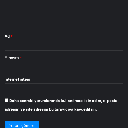
u
m
*
Ad
*
E-posta
*
İnternet sitesi
Daha sonraki yorumlarımda kullanılması için adım, e-posta
adresim ve site adresim bu tarayıcıya kaydedilsin.