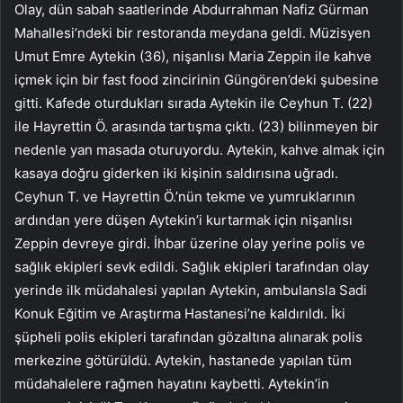
Olay, dün sabah saatlerinde Abdurrahman Nafiz Gürman
Mahallesi’ndeki bir restoranda meydana geldi. Müzisyen
Umut Emre Aytekin (36), nişanlısı Maria Zeppin ile kahve
içmek için bir fast food zincirinin Güngören’deki şubesine
gitti. Kafede oturdukları sırada Aytekin ile Ceyhun T. (22)
ile Hayrettin Ö. arasında tartışma çıktı. (23) bilinmeyen bir
nedenle yan masada oturuyordu. Aytekin, kahve almak için
kasaya doğru giderken iki kişinin saldırısına uğradı.
Ceyhun T. ve Hayrettin Ö.’nün tekme ve yumruklarının
ardından yere düşen Aytekin’i kurtarmak için nişanlısı
Zeppin devreye girdi. İhbar üzerine olay yerine polis ve
sağlık ekipleri sevk edildi. Sağlık ekipleri tarafından olay
yerinde ilk müdahalesi yapılan Aytekin, ambulansla Sadi
Konuk Eğitim ve Araştırma Hastanesi’ne kaldırıldı. İki
şüpheli polis ekipleri tarafından gözaltına alınarak polis
merkezine götürüldü. Aytekin, hastanede yapılan tüm
müdahalelere rağmen hayatını kaybetti. Aytekin’in