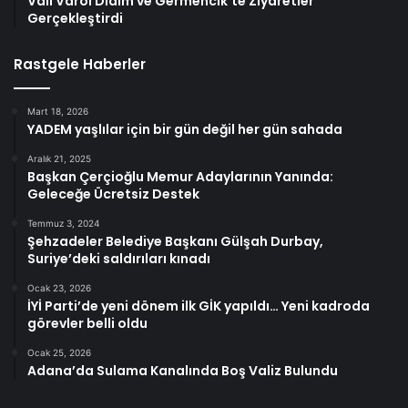
Vali Varol Didim ve Germencik’te Ziyaretler
Gerçekleştirdi
Rastgele Haberler
Mart 18, 2026
YADEM yaşlılar için bir gün değil her gün sahada
Aralık 21, 2025
Başkan Çerçioğlu Memur Adaylarının Yanında:
Geleceğe Ücretsiz Destek
Temmuz 3, 2024
Şehzadeler Belediye Başkanı Gülşah Durbay,
Suriye’deki saldırıları kınadı
Ocak 23, 2026
İYİ Parti’de yeni dönem ilk GİK yapıldı… Yeni kadroda
görevler belli oldu
Ocak 25, 2026
Adana’da Sulama Kanalında Boş Valiz Bulundu