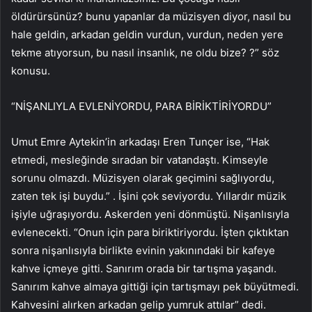
öldürürsünüz? bunu yapanlar da müzisyen diyor, nasıl bu
hale geldin, arkadan geldin vurdun, vurdun, neden yere
tekme atıyorsun, bu nasıl insanlık, ne oldu bize? ?” söz
konusu.
“NİŞANLIYLA EVLENİYORDU, PARA BİRİKTİRİYORDU”
Umut Emre Aytekin’in arkadaşı Eren Tunçer ise, “Hak
etmedi, mesleğinde sıradan bir vatandaştı. Kimseyle
sorunu olmazdı. Müzisyen olarak geçimini sağlıyordu,
zaten tek işi buydu.” . İşini çok seviyordu. Yıllardır müzik
işiyle uğraşıyordu. Askerden yeni dönmüştü. Nişanlısıyla
evlenecekti. “Onun için para biriktiriyordu. İşten çıktıktan
sonra nişanlısıyla birlikte evinin yakınındaki bir kafeye
kahve içmeye gitti. Sanırım orada bir tartışma yaşandı.
Sanırım kahve almaya gittiği için tartışmayı pek büyütmedi.
Kahvesini alırken arkadan gelip yumruk attılar” dedi.