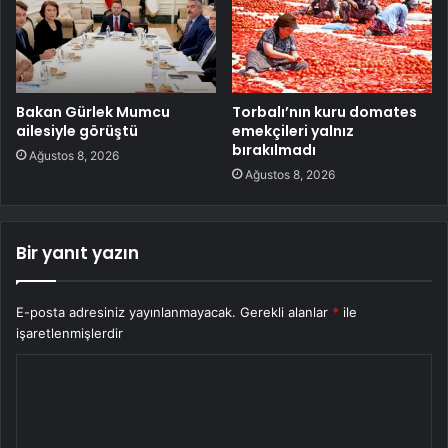
Bakan Gürlek Mumcu
Torbalı’nın kuru domates
ailesiyle görüştü
emekçileri yalnız
bırakılmadı
Ağustos 8, 2026
Ağustos 8, 2026
Bir yanıt yazın
E-posta adresiniz yayınlanmayacak.
Gerekli alanlar
*
ile
işaretlenmişlerdir
Y
o
r