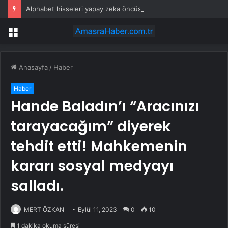
Alphabet hisseleri yapay zeka öncüsü Jeff Dean’in ayrılmasıyla %5 düştü
Menü
Anasayfa
/
Haber
Haber
Hande Baladın’ı “Aracınızı
tarayacağım” diyerek
tehdit etti! Mahkemenin
kararı sosyal medyayı
salladı.
MERT ÖZKAN
Eylül 11, 2023
0
10
1 dakika okuma süresi