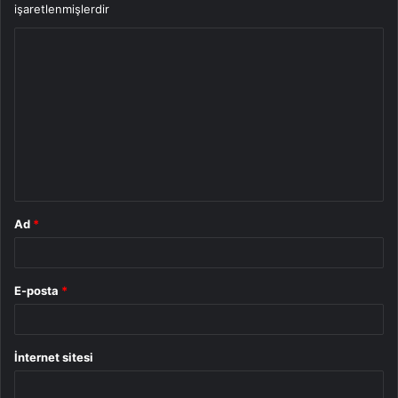
işaretlenmişlerdir
Y
o
r
u
m
*
Ad
*
E-posta
*
İnternet sitesi