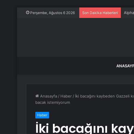
Alpha
Perşembe, Ağustos 6 2026
Son Dakika Haberleri
ANASAY
Anasayfa
/
Haber
/
İki bacağını kaybeden Gazzeli kı
bacak istemiyorum
Haber
İki bacağını ka