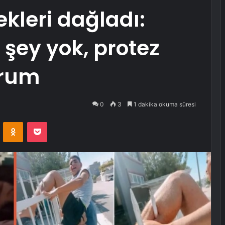
ekleri dağladı:
 şey yok, protez
orum
0
3
1 dakika okuma süresi
VKontakte
Odnoklassniki
Pocket