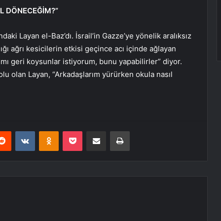
L DÖNECEĞİM?”
daki Layan el-Baz’dı. İsrail’in Gazze’ye yönelik aralıksız
dığı ağrı kesicilerin etkisi geçince acı içinde ağlayan
ı geri koysunlar istiyorum, bunu yapabilirler” diyor.
dolu olan Layan, “Arkadaşlarım yürürken okula nasıl
erest
Reddit
VKontakte
Odnoklassniki
Pocket
E-Posta ile paylaş
Yazdır