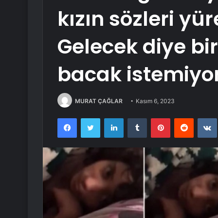
kızın sözleri yür
Gelecek diye bir
bacak istemiy
MURAT ÇAĞLAR
Kasım 6, 2023
Facebook
Twitter
LinkedIn
Tumblr
Pinterest
Reddit