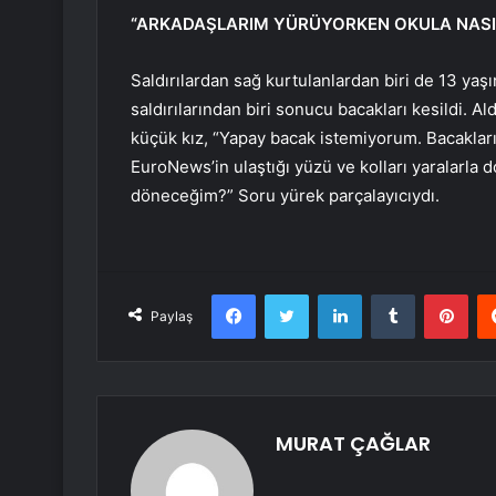
“ARKADAŞLARIM YÜRÜYORKEN OKULA NASI
Saldırılardan sağ kurtulanlardan biri de 13 yaşın
saldırılarından biri sonucu bacakları kesildi. Al
küçük kız, “Yapay bacak istemiyorum. Bacaklarım
EuroNews’in ulaştığı yüzü ve kolları yaralarla 
döneceğim?” Soru yürek parçalayıcıydı.
Facebook
Twitter
LinkedIn
Tumblr
Pint
Paylaş
MURAT ÇAĞLAR