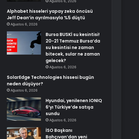
Ağustos 6, 2026
Alphabet hisseleri yapay zeka öncüsü
Jeff Dean’in ayrılmasıyla %5 düştü
Ağustos 6, 2026
Bursa BUSKİ su kesintisi!
20-21 Temmuz Bursa’da
su kesintisi ne zaman
bitecek, sular ne zaman
gelecek?
Ağustos 6, 2026
SolarEdge Technologies hissesi bugün
neden düşüyor?
Ağustos 6, 2026
Hyundai, yenilenen IONIQ
6’yı Türkiye’de satışa
sundu
Ağustos 6, 2026
İSO Başkanı
Bahçıvan’dan yeni