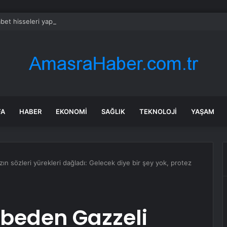
bet hisseleri yapay zeka öncüsü Jeff Dean’in ayrılmasıyla %5 düştü
FA
HABER
EKONOMI
SAĞLIK
TEKNOLOJI
YAŞAM
zın sözleri yürekleri dağladı: Gelecek diye bir şey yok, protez
ybeden Gazzeli