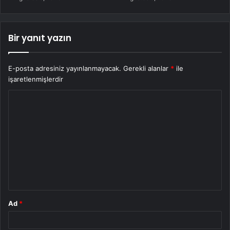
Bir yanıt yazın
E-posta adresiniz yayınlanmayacak.
Gerekli alanlar
*
ile
işaretlenmişlerdir
Y
o
r
u
m
*
Ad
*