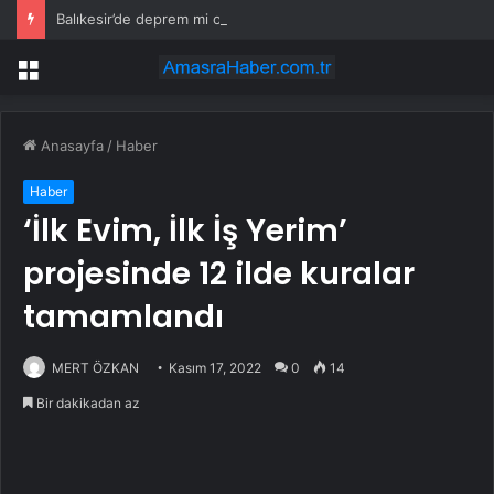
Balıkesir’de deprem mi oldu? 28 Temmuz Balıkesir’de en son ne zaman deprem oldu, depremin şiddeti belli mi?
Menü
Anasayfa
/
Haber
Haber
‘İlk Evim, İlk İş Yerim’
projesinde 12 ilde kuralar
tamamlandı
MERT ÖZKAN
Kasım 17, 2022
0
14
Bir dakikadan az