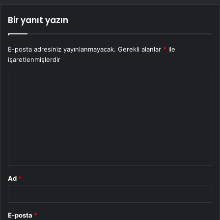
Bir yanıt yazın
E-posta adresiniz yayınlanmayacak.
Gerekli alanlar
*
ile
işaretlenmişlerdir
Y
o
r
u
m
*
Ad
*
E-posta
*