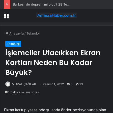
Balıkesir’de deprem mi oldu? 28 Temmuz Balıkesir’de en son ne zaman deprem oldu, depremin şiddeti belli mi?
Menü
Anasayfa
/
Teknoloji
Teknoloji
İşlemciler Ufacıkken Ekran
Kartları Neden Bu Kadar
Büyük?
MURAT ÇAĞLAR
Kasım 11, 2022
0
13
1 dakika okuma süresi
Ekran kartı piyasasında şu anda önder pozisyonunda olan