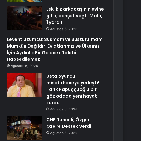
Eski kız arkadaşının evine
gitti, dehşet saçtı: 2 ölü,
1 yaralı
Ağustos 6, 2026
Levent Üzümcü: Susmam ve Susturulmam
Mümkün Değildir. Evlatlarımız ve Ülkemiz
İçin Aydınlık Bir Gelecek Talebi
Hapsedilemez
Ağustos 6, 2026
Usta oyuncu
misafirhaneye yerleşti!
Tarık Papuççuoğlu bir
göz odada yeni hayat
kurdu
Ağustos 6, 2026
CHP Tunceli, Özgür
Özel’e Destek Verdi
Ağustos 6, 2026