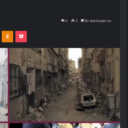
0
3
Bir dakikadan az
VKontakte
Odnoklassniki
Pocket