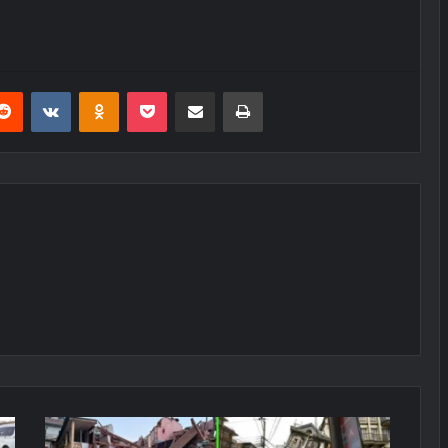
erest
Reddit
VKontakte
Odnoklassniki
Pocket
E-Posta ile paylaş
Yazdır