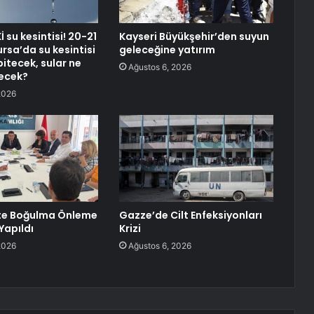
 su kesintisi! 20-21
Kayseri Büyükşehir’den suyun
sa’da su kesintisi
geleceğine yatırım
itecek, sular ne
Ağustos 6, 2026
ecek?
2026
te Boğulma Önleme
Gazze’de Cilt Enfeksiyonları
Yapıldı
Krizi
2026
Ağustos 6, 2026