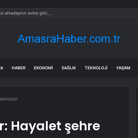
kız arkadaşının evine gitti, dehşet saçtı: 2 ölü, 1 yaralı
FA
HABER
EKONOMI
SAĞLIK
TEKNOLOJI
YAŞAM
e dönüştü!
or: Hayalet şehre