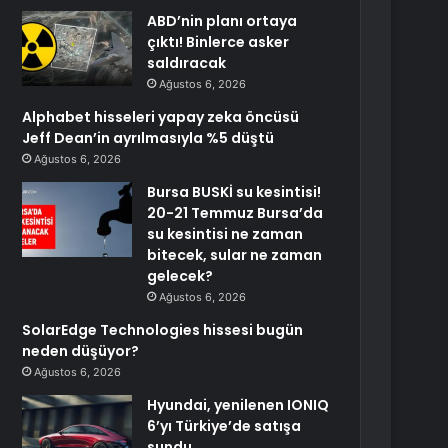
ABD’nin planı ortaya
çıktı! Binlerce asker
saldıracak
Ağustos 6, 2026
Alphabet hisseleri yapay zeka öncüsü
Jeff Dean’in ayrılmasıyla %5 düştü
Ağustos 6, 2026
Bursa BUSKİ su kesintisi!
20-21 Temmuz Bursa’da
su kesintisi ne zaman
bitecek, sular ne zaman
gelecek?
Ağustos 6, 2026
SolarEdge Technologies hissesi bugün
neden düşüyor?
Ağustos 6, 2026
Hyundai, yenilenen IONIQ
6’yı Türkiye’de satışa
sundu