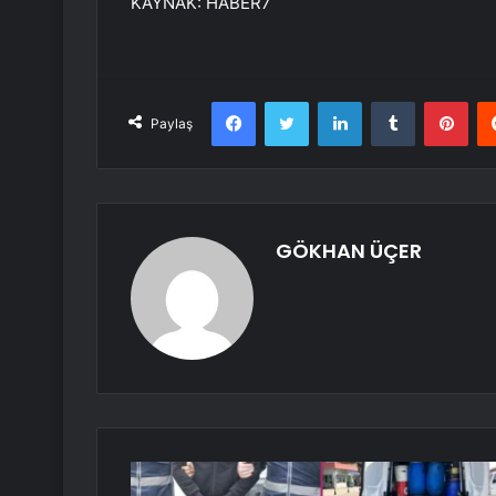
KAYNAK:
HABER7
Facebook
Twitter
LinkedIn
Tumblr
Pint
Paylaş
GÖKHAN ÜÇER