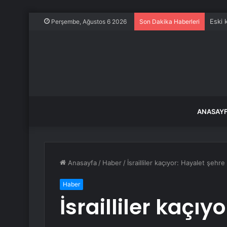
Eski 
Perşembe, Ağustos 6 2026
Son Dakika Haberleri
ANASAY
Anasayfa
/
Haber
/
İsrailliler kaçıyor: Hayalet şehr
Haber
İsrailliler kaçıy