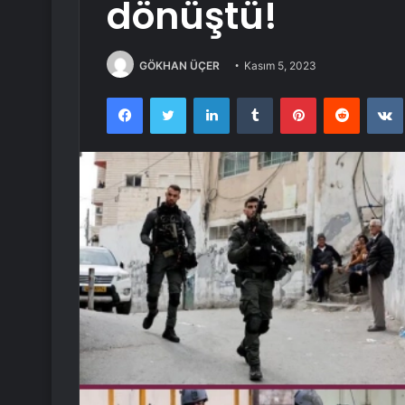
dönüştü!
GÖKHAN ÜÇER
Kasım 5, 2023
Facebook
Twitter
LinkedIn
Tumblr
Pinterest
Reddit