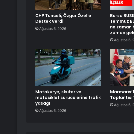
CHP Tunceli, Özgür Özel’e
Bursa BUSKİ
Destek Verdi
Temmuz Bur
ne zaman b
Ağustos 6, 2026
zaman gel
Ağustos 6, 
Motokurye, skuter ve
Marmaris’
motosiklet sürücülerine trafik
Toplantısı 
yasağı
Ağustos 6, 
Ağustos 6, 2026