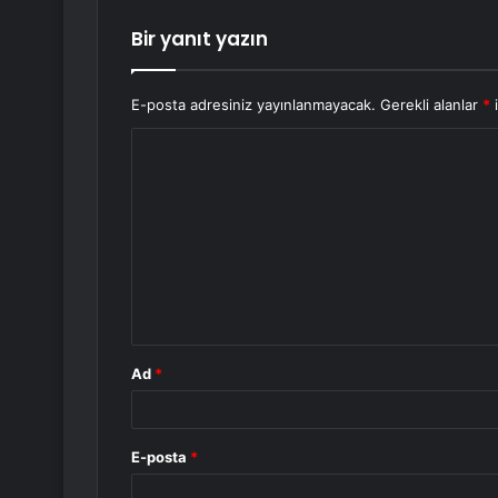
Bir yanıt yazın
E-posta adresiniz yayınlanmayacak.
Gerekli alanlar
*
i
Y
o
r
u
m
*
Ad
*
E-posta
*