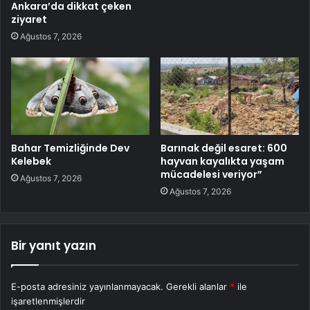
Ankara’da dikkat çeken
ziyaret
Ağustos 7, 2026
Bahar Temizliğinde Dev
Barınak değil esaret: 600
Kelebek
hayvan kayalıkta yaşam
mücadelesi veriyor”
Ağustos 7, 2026
Ağustos 7, 2026
Bir yanıt yazın
E-posta adresiniz yayınlanmayacak.
Gerekli alanlar
*
ile
işaretlenmişlerdir