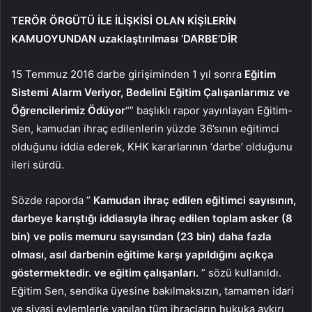
TERÖR ÖRGÜTÜ İLE İLİŞKİSİ OLAN KİŞİLERİN
KAMUOYUNDAN uzaklaştırılması ‘DARBE’DİR
15 Temmuz 2016 darbe girişiminden 1 yıl sonra
Eğitim
Sistemi Alarm Veriyor, Bedelini Eğitim Çalışanlarımız ve
Öğrencilerimiz Ödüyor
“” başlıklı rapor yayınlayan Eğitim-
Sen, kamudan ihraç edilenlerin yüzde 36’sının eğitimci
olduğunu iddia ederek, KHK kararlarının ‘darbe’ olduğunu
ileri sürdü.
Sözde raporda ”
Kamudan ihraç edilen eğitimci sayısının,
darbeye karıştığı iddiasıyla ihraç edilen toplam asker (8
bin) ve polis memuru sayısından (23 bin) daha fazla
olması, asıl darbenin eğitime karşı yapıldığını açıkça
göstermektedir. ve eğitim çalışanları.
” sözü kullanıldı.
Eğitim Sen, sendika üyesine bakılmaksızın, tamamen idari
ve siyasi eylemlerle yapılan tüm ihraçların hukuka aykırı