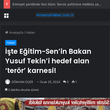
Emniyet şeridinde feci ölüm: Servis şoförüne midibüs çarptı
Menü
Anasayfa
/
Haber
Haber
İşte Eğitim-Sen’in Bakan
Yusuf Tekin’i hedef alan
‘terör’ karnesi!
GÖKHAN ÜÇER
Ocak 25, 2024
0
1
2 dakika okuma süresi