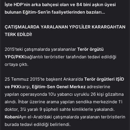
İşte HDP’nin arka bahçesi olan ve 84 bini aşkın üyesi
bulunan Eğitim-Sen’in faaliyetlerinden bazıları…
ÇATIŞMALARDA YARALANAN YPG’LİLER KARARGAHTAN
TERK EDİLDİ!
2015’teki çatışmalarda yaralananlar
Terör örgütü
YPG/PKK
bağlantılı teröristler tarafından tedavi edildiği
ortaya çıktı.
25 Temmuz 2015’te başkent Ankara’da
Terör örgütleri IŞİD
ve PKK
karşı,
Eğitim-Sen Genel Merkez
adreslerine
yapılan operasyonda 10’u yabancı uyruklu 26 kişi gözaltına
alındı. İhbar üzerine arama yapılan sendika merkezinde 1’i
doktor, 3’ü yaralı 9 şüpheli sahte kimliklerle yakalandı.
Kobani
Ayn el-Arab’daki çatışmalarda yaralanan teröristlerin
burada tedavi edildiği belirlendi.