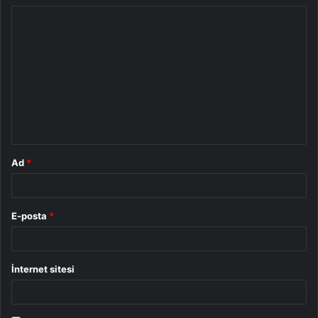
Y
o
r
u
m
*
Ad
*
E-posta
*
İnternet sitesi