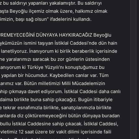
 bu saldırıyı yapanları yakalamıştır. Bu saldırıyı
 başta Beyoğlu ilçemiz olmak üzere, halkımız olmak
mizin, başı sağ olsun” ifadelerini kullandı.
KTÜREMEYECEĞİNİ DÜNYAYA HAYKIRACAĞIZ Beyoğlu
 öykümüzün ismini taşıyan İstiklal Caddesi’nde dün hain
ı lanetliyoruz. İnanıyorum ki birlik beraberlik içerisinde
ine yaralarımızı saracak bu zor günlerin üstesinden
nanıyorum ki Türkiye Yüzyılı’nı konuştuğumuz bu
e, yapılan bir hücumdur. Kaybedilen canlar var. Tüm
larımız var. Bütün milletimizi Milli Mücadelemizin
sahip çıkmaya davet ediyorum. İstiklal Caddesi daha canlı
daima birlikte buna sahip çıkacağız. Bugün itibariyle
tekrar esnafımızla birlikte, sanatçılarımızla birlikte
bu anlarda diz çöktüremeyeceğini bütün dünyaya buradan
bullu İstiklal Caddesine sahip çıkacak. İstiklal Caddesi,
letimiz 12 saat üzere bir vakit dilimi içerisinde faili