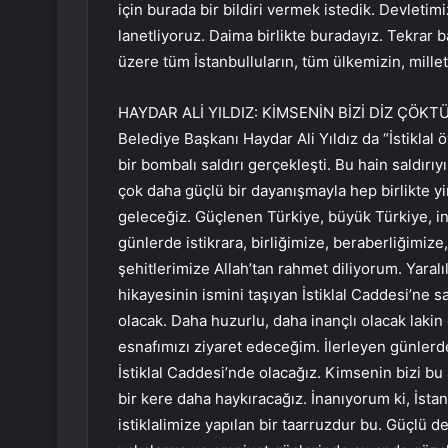
için burada bir bildiri vermek istedik. Devletimiz
lanetliyoruz. Daima birlikte buradayız. Tekrar
üzere tüm İstanbulluların, tüm ülkemizin, milleti
HAYDAR ALİ YILDIZ: KİMSENİN BİZİ DİZ ÇÖ
Belediye Başkanı Haydar Ali Yıldız da “İstiklal
bir bombalı saldırı gerçekleşti. Bu hain saldırıy
çok daha güçlü bir dayanışmayla hep birlikte y
geleceğiz. Güçlenen Türkiye, büyük Türkiye, i
günlerde istikrara, birliğimize, beraberliğimiz
şehitlerimize Allah’tan rahmet diliyorum. Yaralı
hikayesinin ismini taşıyan İstiklal Caddesi’ne 
olacak. Daha huzurlu, daha inançlı olacak lakin 
esnafımızı ziyaret edeceğim. İlerleyen günlerde 
İstiklal Caddesi’nde olacağız. Kimsenin bizi 
bir kere daha haykıracağız. İnanıyorum ki, İstan
istiklalimize yapılan bir taarruzdur bu. Güçlü dev