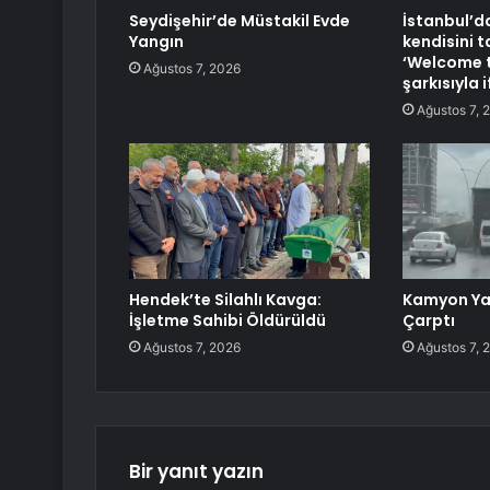
Seydişehir’de Müstakil Evde
İstanbul’da
Yangın
kendisini 
‘Welcome t
Ağustos 7, 2026
şarkısıyla i
Ağustos 7, 
Hendek’te Silahlı Kavga:
Kamyon Ya
İşletme Sahibi Öldürüldü
Çarptı
Ağustos 7, 2026
Ağustos 7, 
Bir yanıt yazın