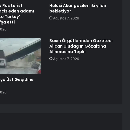
 Rus turist
Hulusi Akar gazileri iki yıldır
taciz eden adamı
bekletiyor
o Turkey’
Ağustos 7, 2026
fşa etti
2026
Basın Örgütlerinden Gazeteci
Alican Uludağ’ın Gözaltına
Alınmasına Tepki
Ağustos 7, 2026
ya Üst Geçidine
2026