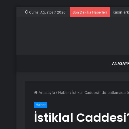
Kadın ark
Cuma, Ağustos 7 2026
Son Dakika Haberleri
ANASAY
Anasayfa
/
Haber
/
İstiklal Caddesi’nde patlamada öl
Haber
İstiklal Cadde