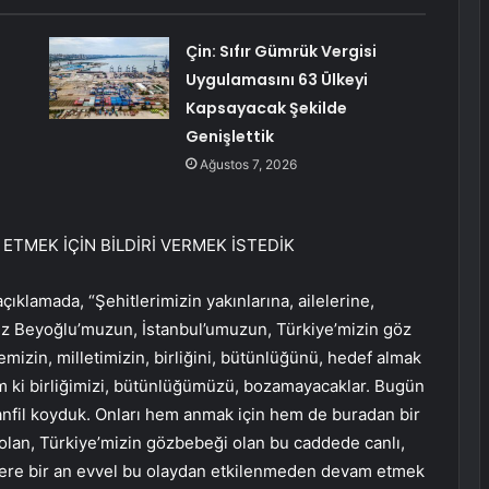
Çin: Sıfır Gümrük Vergisi
Uygulamasını 63 Ülkeyi
Kapsayacak Şekilde
Genişlettik
Ağustos 7, 2026
TMEK İÇİN BİLDİRİ VERMEK İSTEDİK
klamada, “Şehitlerimizin yakınlarına, ailelerine,
miz Beyoğlu’muzun, İstanbul’umuzun, Türkiye’mizin göz
emizin, milletimizin, birliğini, bütünlüğünü, hedef almak
m ki birliğimizi, bütünlüğümüzü, bozamayacaklar. Bugün
anfil koyduk. Onları hem anmak için hem de buradan bir
lan, Türkiye’mizin gözbebeği olan bu caddede canlı,
nlere bir an evvel bu olaydan etkilenmeden devam etmek