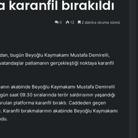
a karanfil bırakıldı
0
12
2 dakika okuma süresi
ından, bugün Beyoğlu Kaymakamı Mustafa Demirelli,
vatandaşlar patlamanın gerçekleştiği noktaya karanfil
manın akabinde Beyoğlu Kaymakamı Mustafa Demirelli
gün saat 09.30 sıralarında terör saldırısının yaşandığı
e kurulan platforma karanfil bıraktı. Caddeden geçen
ldü. Karanfil bırakmalarının akabinde Beyoğlu Kaymakamı
ndu.