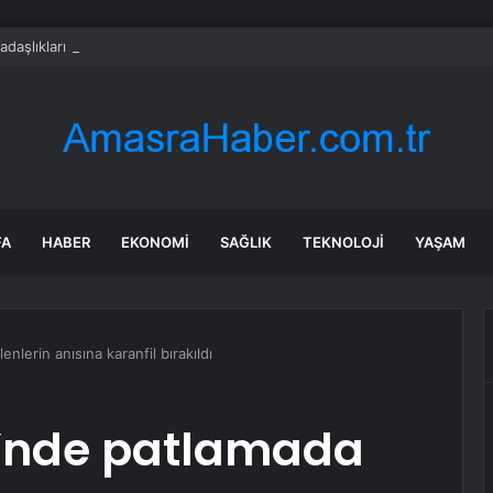
adaşlıkları ruh sağlığını güçlendiriyor
FA
HABER
EKONOMI
SAĞLIK
TEKNOLOJI
YAŞAM
enlerin anısına karanfil bırakıldı
si’nde patlamada