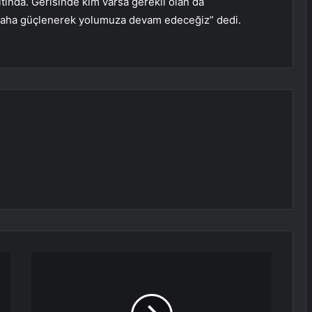
ında. Gerisinde kim varsa gerekli olan da
ki daha güçlenerek yolumuza devam edeceğiz” dedi.