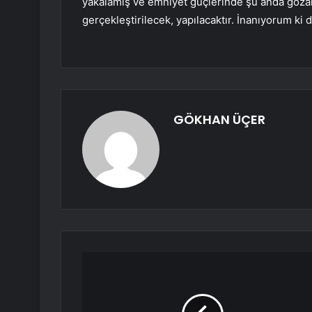
yakalamış ve emniyet güçlerinde şu anda gözalt
gerçekleştirilecek, yapılacaktır. İnanıyorum 
GÖKHAN ÜÇER