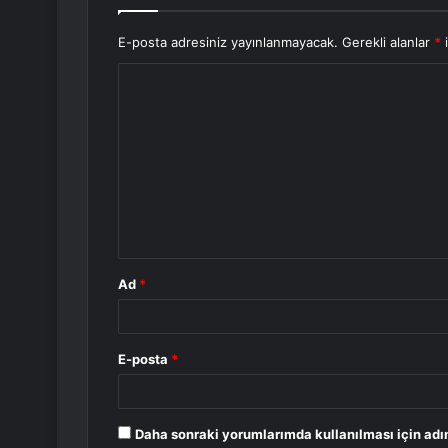
E-posta adresiniz yayınlanmayacak.
Gerekli alanlar
*
i
Y
o
r
u
m
*
Ad
*
E-posta
*
Daha sonraki yorumlarımda kullanılması için adı