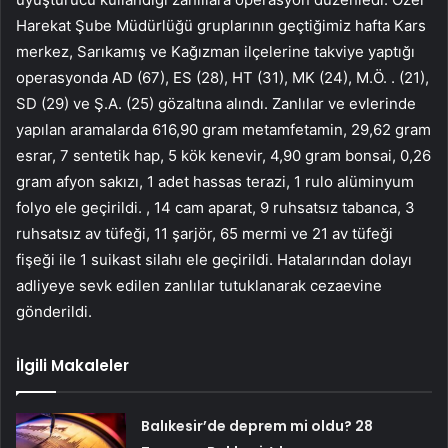
Harekat Şube Müdürlüğü gruplarının geçtiğimiz hafta Kars
merkez, Sarıkamış ve Kağızman ilçelerine takviye yaptığı
operasyonda AD (67), ES (28), HT (31), MK (24), M.Ö. . (21),
SD (29) ve Ş.A. (25) gözaltına alındı. Zanlılar ve evlerinde
yapılan aramalarda 616,90 gram metamfetamin, 29,62 gram
esrar, 7 sentetik hap, 5 kök kenevir, 4,90 gram bonsai, 0,26
gram afyon sakızı, 1 adet hassas terazi, 1 rulo alüminyum
folyo ele geçirildi. , 14 cam aparat, 9 ruhsatsız tabanca, 3
ruhsatsız av tüfeği, 11 şarjör, 65 mermi ve 21 av tüfeği
fişeği ile 1 suikast silahı ele geçirildi. Hatalarından dolayı
adliyeye sevk edilen zanlılar tutuklanarak cezaevine
gönderildi.
İlgili Makaleler
Balıkesir’de deprem mi oldu? 28