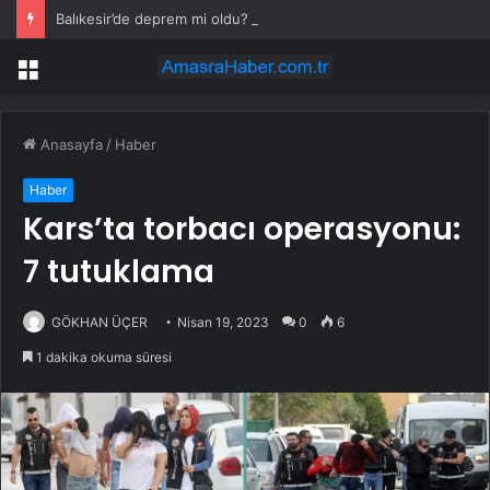
Balıkesir’de deprem mi oldu? 28 Temmuz Balıkesir’de en son ne zaman deprem oldu, depremin şiddeti belli mi?
Menü
Anasayfa
/
Haber
Haber
Kars’ta torbacı operasyonu:
7 tutuklama
GÖKHAN ÜÇER
Nisan 19, 2023
0
6
1 dakika okuma süresi