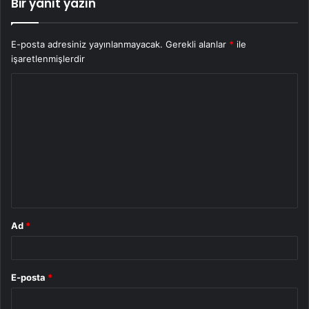
Bir yanıt yazın
E-posta adresiniz yayınlanmayacak.
Gerekli alanlar
*
ile
işaretlenmişlerdir
Y
o
r
u
m
*
Ad
*
E-posta
*