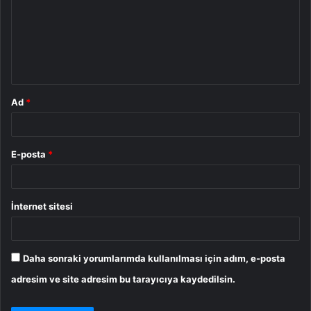
r
u
m
*
Ad
*
E-posta
*
İnternet sitesi
Daha sonraki yorumlarımda kullanılması için adım, e-posta
adresim ve site adresim bu tarayıcıya kaydedilsin.