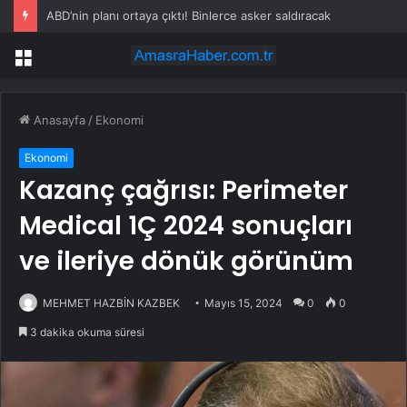
ABD’nin planı ortaya çıktı! Binlerce asker saldıracak
Menü
Anasayfa
/
Ekonomi
Ekonomi
Kazanç çağrısı: Perimeter
Medical 1Ç 2024 sonuçları
ve ileriye dönük görünüm
MEHMET HAZBİN KAZBEK
Mayıs 15, 2024
0
0
3 dakika okuma süresi