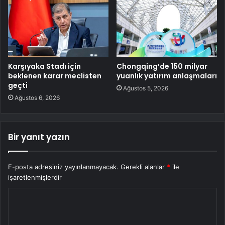
Karşıyaka Stadı için
Chongqing’de 150 milyar
beklenen karar meclisten
yuanlık yatırım anlaşmaları
geçti
Ağustos 5, 2026
Ağustos 6, 2026
Bir yanıt yazın
E-posta adresiniz yayınlanmayacak.
Gerekli alanlar
*
ile
işaretlenmişlerdir
Y
o