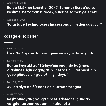
Ağustos 6, 2026
Bursa BUSKİ su kesintisi! 20-21 Temmuz Bursa’da su
kesintisi ne zaman bitecek, sular ne zaman gelecek?
Ağustos 6, 2026
SolarEdge Technologies hissesi bugün neden düşüyor?
Rastgele Haberler
Eylül 25, 2025
İzmit’te Başkan Hürriyet güne emekçilerle başladı
Mart 21, 2025
Bakan Bayraktar: “Türkiye’nin enerjide bağımsız
olabilmesi için doğalgazını, petrolünü üretmesi için
gece gündüz bir gayretin içindeyiz”
Mart 22, 2026
Avustralya’da 50’den Fazla Orman Yangını
Aralık 27, 2024
Reşit olmayan çocuğa cinsel istismar suçundan
yargılanan emniyet amiri intihar etti