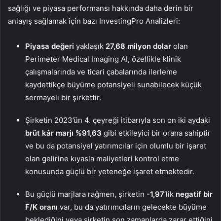
sağlığı ve piyasa performansı hakkında daha derin bir
anlayış sağlamak için bazı InvestingPro Analizleri:
Piyasa değeri
yaklaşık
27,68 milyon dolar
olan
Perimeter Medical Imaging AI, özellikle klinik
çalışmalarında ve ticari çabalarında ilerleme
kaydettikçe büyüme potansiyeli sunabilecek küçük
sermayeli bir şirkettir.
Şirketin 2023’ün 4. çeyreği itibarıyla son on iki aydaki
brüt kâr marjı
%91,63
gibi etkileyici bir orana sahiptir
ve bu da potansiyel yatırımcılar için olumlu bir işaret
olan gelirine kıyasla maliyetleri kontrol etme
konusunda güçlü bir yeteneğe işaret etmektedir.
Bu güçlü marjlara rağmen, şirketin
-1,97
‘lik
negatif bir
F/K oranı
var, bu da yatırımcıların gelecekte büyüme
beklediğini veya şirketin son zamanlarda zarar ettiğini