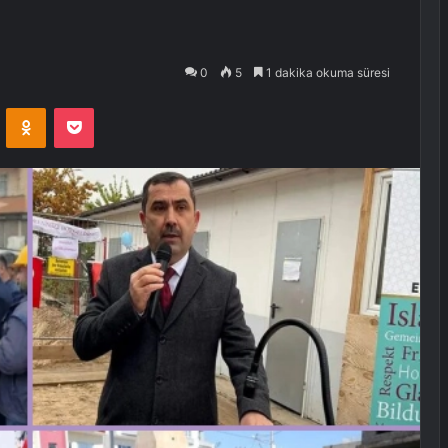
0
5
1 dakika okuma süresi
VKontakte
Odnoklassniki
Pocket