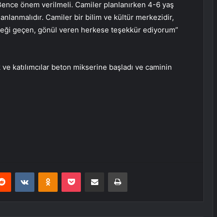
r. Bence önem verilmeli. Camiler planlanırken 4-6 yaş
anlanmalıdır. Camiler bir bilim ve kültür merkezidir,
emeği geçen, gönül veren herkese teşekkür ediyorum”
 ve katılımcılar beton mikserine başladı ve caminin
erest
Reddit
VKontakte
Odnoklassniki
Pocket
E-Posta ile paylaş
Yazdır