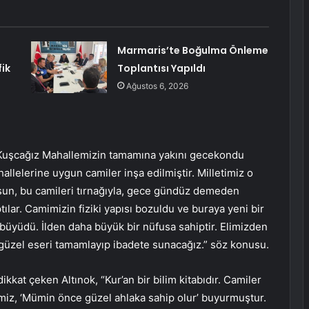
Marmaris’te Boğulma Önleme
ik
Toplantısı Yapıldı
Ağustos 6, 2026
 “Kuşcağız Mahallemizin tamamına yakını gecekondu
llelerine uygun camiler inşa edilmiştir. Milletimiz o
olsun, bu camileri tırnağıyla, gece gündüz demeden
lar. Camimizin fiziki yapısı bozuldu ve buraya yeni bir
büyüdü. İlden daha büyük bir nüfusa sahiptir. Elimizden
 güzel eseri tamamlayıp ibadete sunacağız.” söz konusu.
kkat çeken Altınok, “Kur’an bir bilim kitabıdır. Camiler
imiz, ‘Mümin önce güzel ahlaka sahip olur’ buyurmuştur.