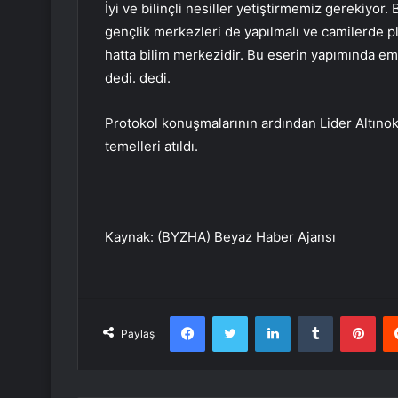
İyi ve bilinçli nesiller yetiştirmemiz gerekiyo
gençlik merkezleri de yapılmalı ve camilerde pl
hatta bilim merkezidir. Bu eserin yapımında 
dedi. dedi.
Protokol konuşmalarının ardından Lider Altınok
temelleri atıldı.
Kaynak: (BYZHA) Beyaz Haber Ajansı
Facebook
Twitter
LinkedIn
Tumblr
Pint
Paylaş