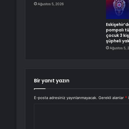
Ağustos 5, 2026
Eskişehir’
pompalı tüf
çocuk 3 kiş
şüpheli ya
Ağustos 5, 
Bir yanıt yazın
E-posta adresiniz yayınlanmayacak.
Gerekli alanlar
*
i
Y
o
r