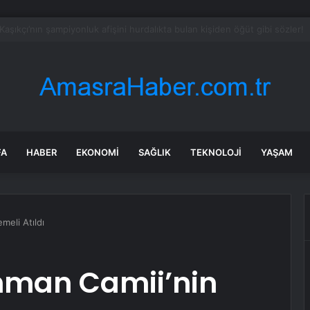
ozdan çıkan madeni para 39 milyon lira kazandırdı
FA
HABER
EKONOMI
SAĞLIK
TEKNOLOJI
YAŞAM
meli Atıldı
hman Camii’nin