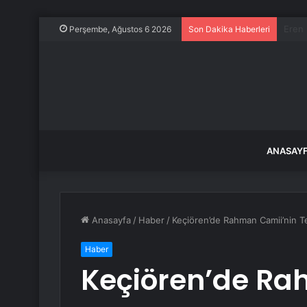
Kavan
Perşembe, Ağustos 6 2026
Son Dakika Haberleri
ANASAY
Anasayfa
/
Haber
/
Keçiören’de Rahman Camii’nin Te
Haber
Keçiören’de Ra