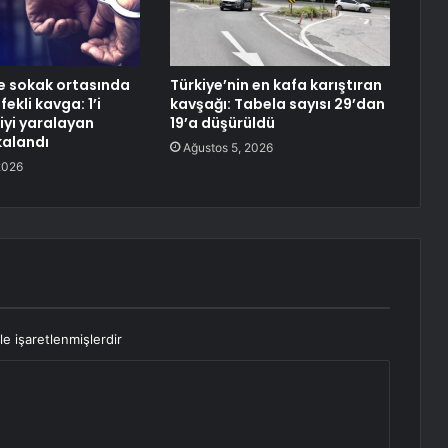
de sokak ortasında
Türkiye’nin en kafa karıştıran
ekli kavga: 1’i
kavşağı: Tabela sayısı 29’dan
iyi yaralayan
19’a düşürüldü
kalandı
Ağustos 5, 2026
2026
le işaretlenmişlerdir