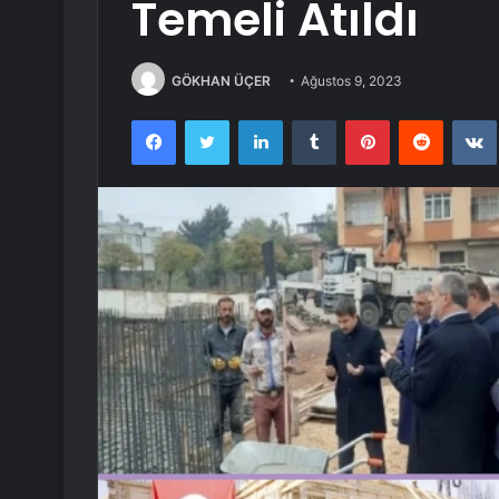
Temeli Atıldı
GÖKHAN ÜÇER
Ağustos 9, 2023
Facebook
Twitter
LinkedIn
Tumblr
Pinterest
Reddit