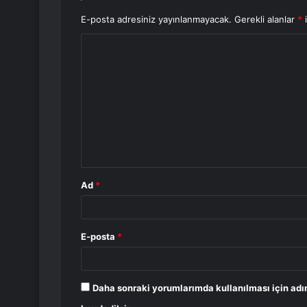
E-posta adresiniz yayınlanmayacak.
Gerekli alanlar
*
i
Y
o
r
u
m
*
Ad
*
E-posta
*
Daha sonraki yorumlarımda kullanılması için adı