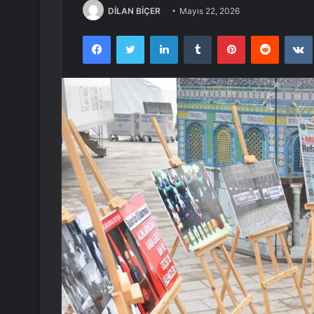
DİLAN BİÇER
Mayıs 22, 2026
Facebook
Twitter
LinkedIn
Tumblr
Pinterest
Reddit