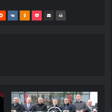
erest
Reddit
VKontakte
Odnoklassniki
Pocket
E-Posta ile paylaş
Yazdır