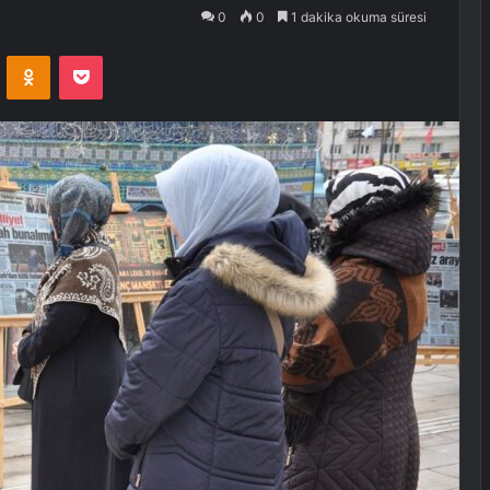
0
0
1 dakika okuma süresi
VKontakte
Odnoklassniki
Pocket