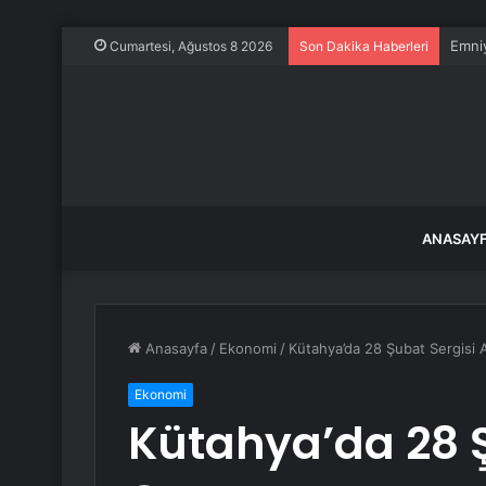
Emniy
Cumartesi, Ağustos 8 2026
Son Dakika Haberleri
ANASAY
Anasayfa
/
Ekonomi
/
Kütahya’da 28 Şubat Sergisi A
Ekonomi
Kütahya’da 28 Ş