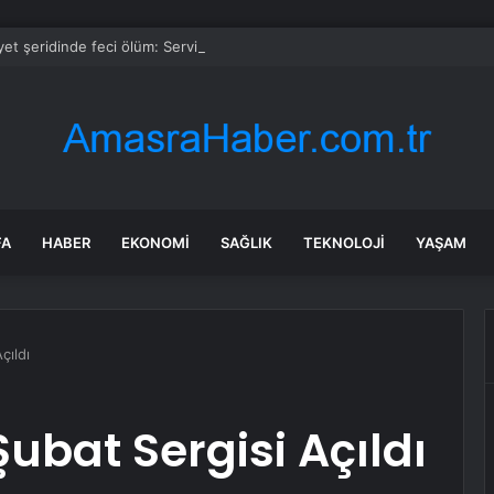
et şeridinde feci ölüm: Servis şoförüne midibüs çarptı
FA
HABER
EKONOMI
SAĞLIK
TEKNOLOJI
YAŞAM
çıldı
ubat Sergisi Açıldı