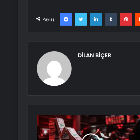
Facebook
Twitter
LinkedIn
Tumblr
Pint
Paylaş
DİLAN BİÇER