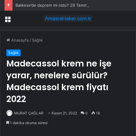
Balıkesir’de deprem mi oldu? 28 Temmuz Balıkesir’de en son ne zaman deprem oldu, depremin şiddeti belli mi?
Menü
Anasayfa
/
Sağlık
Sağlık
Madecassol krem ne işe
yarar, nerelere sürülür?
Madecassol krem fiyatı
2022
MURAT ÇAĞLAR
Kasım 21, 2022
0
18
1 dakika okuma süresi