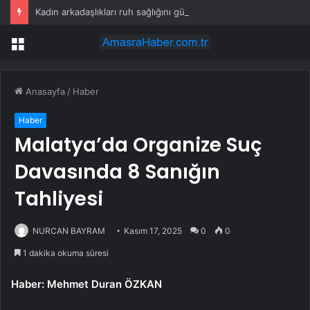
Kadın arkadaşlıkları ruh sağlığını güçlendiriyor
Menü
Anasayfa
/
Haber
Haber
Malatya’da Organize Suç
Davasında 8 Sanığın
Tahliyesi
NURCAN BAYRAM
Kasım 17, 2025
0
0
1 dakika okuma süresi
Haber: Mehmet Duran ÖZKAN