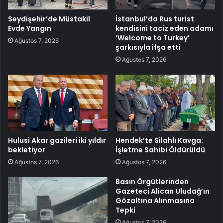
Seydişehir’de Müstakil
İstanbul’da Rus turist
Evde Yangın
kendisini taciz eden adamı
‘Welcome to Turkey’
Ağustos 7, 2026
şarkısıyla ifşa etti
Ağustos 7, 2026
Hulusi Akar gazileri iki yıldır
Hendek’te Silahlı Kavga:
bekletiyor
İşletme Sahibi Öldürüldü
Ağustos 7, 2026
Ağustos 7, 2026
Basın Örgütlerinden
Gazeteci Alican Uludağ’ın
Gözaltına Alınmasına
Tepki
Ağustos 7, 2026