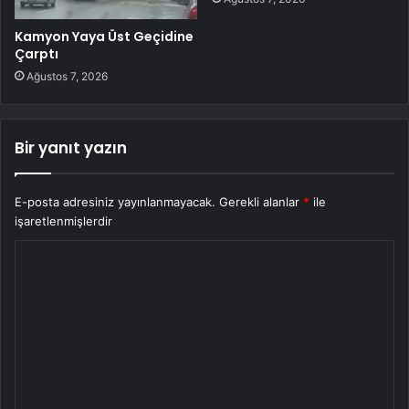
Kamyon Yaya Üst Geçidine
Çarptı
Ağustos 7, 2026
Bir yanıt yazın
E-posta adresiniz yayınlanmayacak.
Gerekli alanlar
*
ile
işaretlenmişlerdir
Y
o
r
u
m
*