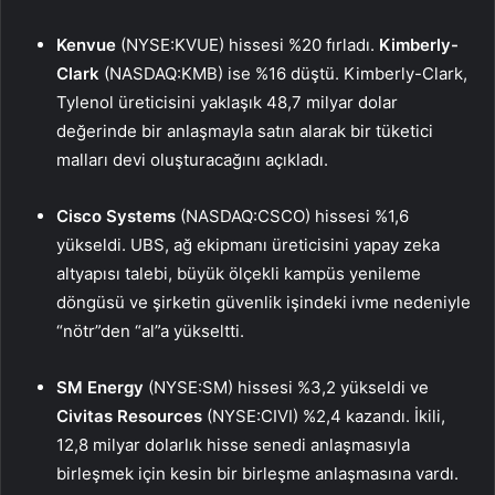
Kenvue
(NYSE:KVUE) hissesi %20 fırladı.
Kimberly-
Clark
(NASDAQ:KMB) ise %16 düştü. Kimberly-Clark,
Tylenol üreticisini yaklaşık 48,7 milyar dolar
değerinde bir anlaşmayla satın alarak bir tüketici
malları devi oluşturacağını açıkladı.
Cisco
Systems
(NASDAQ:CSCO) hissesi %1,6
yükseldi. UBS, ağ ekipmanı üreticisini yapay zeka
altyapısı talebi, büyük ölçekli kampüs yenileme
döngüsü ve şirketin güvenlik işindeki ivme nedeniyle
“nötr”den “al”a yükseltti.
SM Energy
(NYSE:SM) hissesi %3,2 yükseldi ve
Civitas Resources
(NYSE:CIVI) %2,4 kazandı. İkili,
12,8 milyar dolarlık hisse senedi anlaşmasıyla
birleşmek için kesin bir birleşme anlaşmasına vardı.