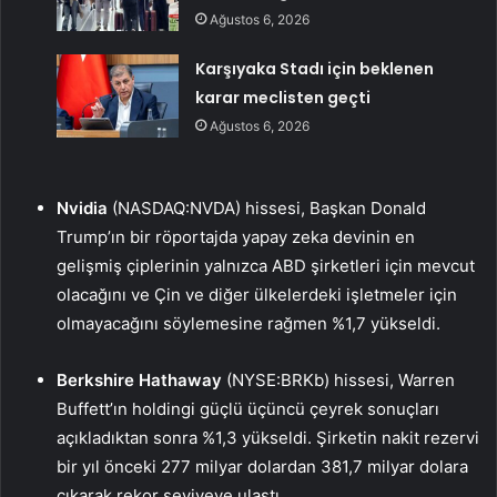
Ağustos 6, 2026
Karşıyaka Stadı için beklenen
karar meclisten geçti
Ağustos 6, 2026
Nvidia
(NASDAQ:NVDA) hissesi, Başkan Donald
Trump’ın bir röportajda yapay zeka devinin en
gelişmiş çiplerinin yalnızca ABD şirketleri için mevcut
olacağını ve Çin ve diğer ülkelerdeki işletmeler için
olmayacağını söylemesine rağmen %1,7 yükseldi.
Berkshire Hathaway
(NYSE:BRKb) hissesi, Warren
Buffett’ın holdingi güçlü üçüncü çeyrek sonuçları
açıkladıktan sonra %1,3 yükseldi. Şirketin nakit rezervi
bir yıl önceki 277 milyar dolardan 381,7 milyar dolara
çıkarak rekor seviyeye ulaştı.