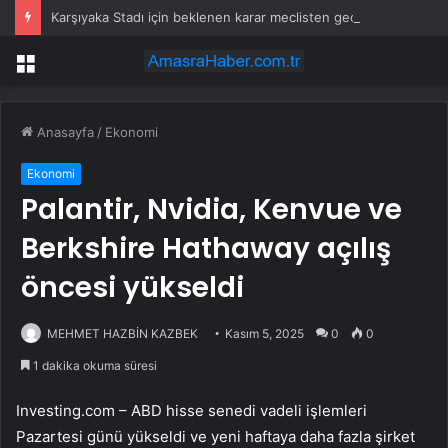
Karşıyaka Stadı için beklenen karar meclisten geçti
Menü
Anasayfa
/
Ekonomi
Ekonomi
Palantir, Nvidia, Kenvue ve
Berkshire Hathaway açılış
öncesi yükseldi
MEHMET HAZBİN KAZBEK
Kasım 5, 2025
0
0
1 dakika okuma süresi
Investing.com – ABD hisse senedi vadeli işlemleri
Pazartesi günü yükseldi ve yeni haftaya daha fazla şirket