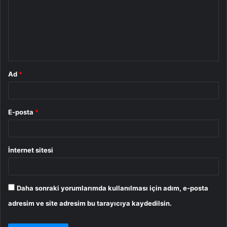
r
u
m
*
Ad
*
E-posta
*
İnternet sitesi
Daha sonraki yorumlarımda kullanılması için adım, e-posta
adresim ve site adresim bu tarayıcıya kaydedilsin.