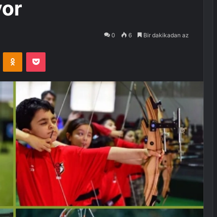
yor
0
6
Bir dakikadan az
VKontakte
Odnoklassniki
Pocket