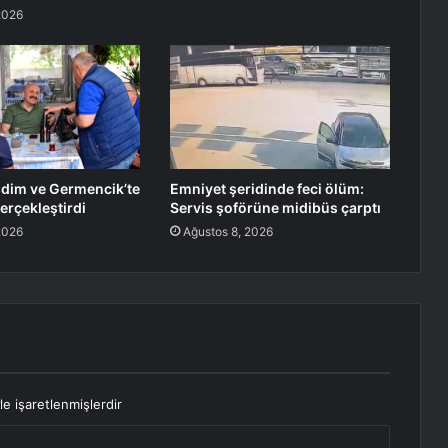
2026
Didim ve Germencik’te
Emniyet şeridinde feci ölüm:
erçekleştirdi
Servis şoförüne midibüs çarptı
2026
Ağustos 8, 2026
le işaretlenmişlerdir