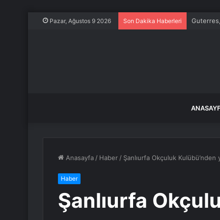
Guterres,
Pazar, Ağustos 9 2026
Son Dakika Haberleri
ANASAY
Anasayfa
/
Haber
/
Şanlıurfa Okçuluk Kulübü’nden y
Haber
Şanlıurfa Okçul