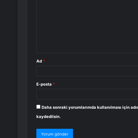
o
r
u
m
*
Ad
*
E-posta
*
Daha sonraki yorumlarımda kullanılması için adı
kaydedilsin.