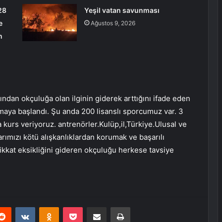
28
Yeşil vatan savunması
e
Ağustos 9, 2026
n
ndan okçuluğa olan ilginin giderek arttığını ifade eden
maya başlandı. Şu anda 200 lisanslı sporcumuz var. 3
kurs veriyoruz. antrenörler.Kulüp,il,Türkiye.Ulusal ve
rımızı kötü alışkanlıklardan korumak ve başarılı
ikkat eksikliğini gideren okçuluğu herkese tavsiye
erest
Reddit
VKontakte
Odnoklassniki
Pocket
E-Posta ile paylaş
Yazdır