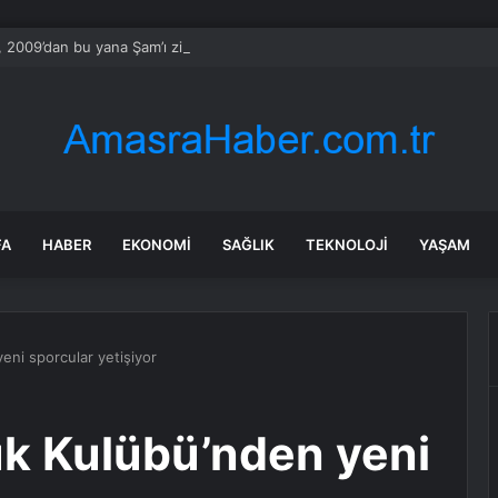
 2009’dan bu yana Şam’ı ziyaret eden ilk BM Genel Sekreteri oldu
FA
HABER
EKONOMI
SAĞLIK
TEKNOLOJI
YAŞAM
eni sporcular yetişiyor
uk Kulübü’nden yeni