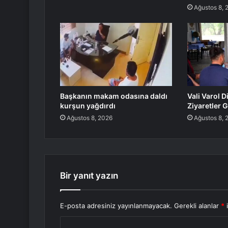
Ağustos 8, 
Başkanın makam odasına daldı
Vali Varol 
kurşun yağdırdı
Ziyaretler G
Ağustos 8, 2026
Ağustos 8, 
Bir yanıt yazın
E-posta adresiniz yayınlanmayacak.
Gerekli alanlar
*
i
Y