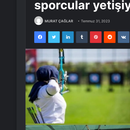
sporcular yetişi
MURAT ÇAĞLAR
Temmuz 31, 2023
Facebook
Twitter
LinkedIn
Tumblr
Pinterest
Reddit