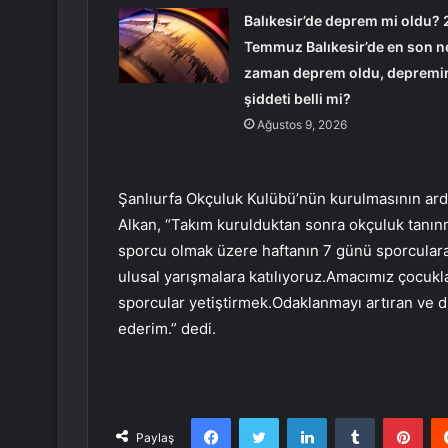
Balıkesir’de deprem mi oldu? 
Temmuz Balıkesir’de en son n
zaman deprem oldu, depremi
şiddeti belli mi?
Ağustos 9, 2026
Şanlıurfa Okçuluk Kulübü’nün kurulmasının ardı
Alkan, “Takım kurulduktan sonra okçuluk tanın
sporcu olmak üzere haftanın 7 günü sporculara 
ulusal yarışmalara katılıyoruz.Amacımız çocukla
sporcular yetiştirmek.Odaklanmayı artıran ve d
ederim.” dedi.
Facebook
Twitter
LinkedIn
Tumblr
Pint
Paylaş