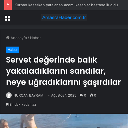
Kurban keserken yaralanan acemi kasaplar hastanelik oldu
Menü
Anasayfa
/
Haber
Haber
Servet değerinde balık
yakaladıklarını sandılar,
neye uğradıklarını şaşırdılar
NURCAN BAYRAM
Ağustos 1, 2025
0
0
Bir dakikadan az