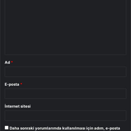
Y
o
r
u
m
*
Ad
*
E-posta
*
İnternet sitesi
Daha sonraki yorumlarımda kullanılması için adım, e-posta