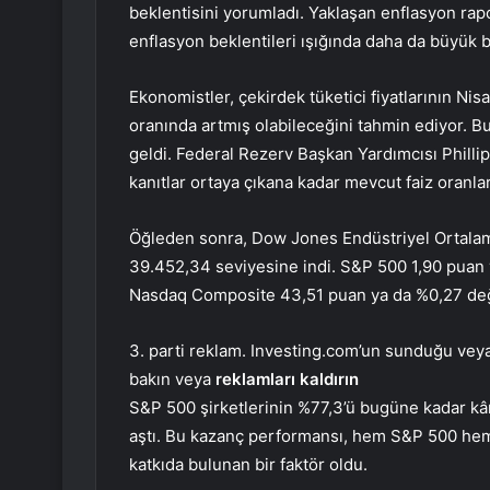
beklentisini yorumladı. Yaklaşan enflasyon rapo
enflasyon beklentileri ışığında daha da büyük 
Ekonomistler, çekirdek tüketici fiyatlarının Nis
oranında artmış olabileceğini tahmin ediyor. 
geldi. Federal Rezerv Başkan Yardımcısı Phillip 
kanıtlar ortaya çıkana kadar mevcut faiz oranlar
Öğleden sonra, Dow Jones Endüstriyel Ortalama
39.452,34 seviyesine indi. S&P 500 1,90 puan 
Nasdaq Composite 43,51 puan ya da %0,27 değe
3. parti reklam. Investing.com’un sunduğu veya 
bakın veya
reklamları kaldırın
S&P 500 şirketlerinin %77,3’ü bugüne kadar kâr
aştı. Bu kazanç performansı, hem S&P 500 hem 
katkıda bulunan bir faktör oldu.