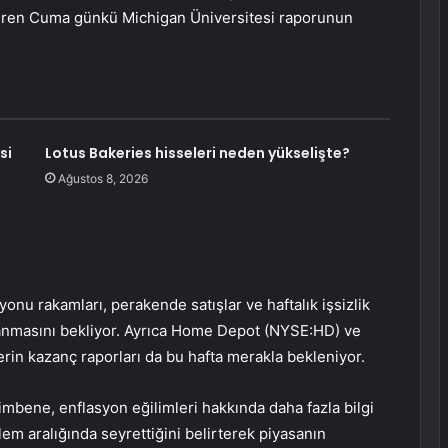
steren Cuma günkü Michigan Üniversitesi raporunun
si
Lotus Bakeries hisseleri neden yükselişte?
Ağustos 8, 2026
asyonu rakamları, perakende satışlar ve haftalık işsizlik
klanmasını bekliyor. Ayrıca Home Depot (NYSE:HD) ve
n kazanç raporları da bu hafta merakla bekleniyor.
imbene, enflasyon eğilimleri hakkında daha fazla bilgi
lem aralığında seyrettiğini belirterek piyasanın