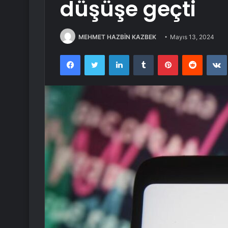
düşüşe geçti
MEHMET HAZBİN KAZBEK
Mayıs 13, 2024
Facebook
Twitter
LinkedIn
Tumblr
Pinterest
Reddit