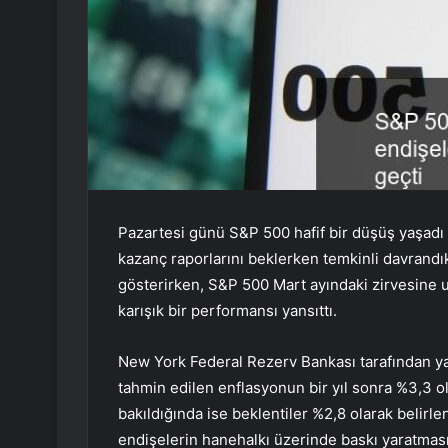
Pazartesi günü
S&P 500
hafif bir düşüş yaşadı 
kazanç raporlarını beklerken temkinli davrandıkl
gösterirken, S&P 500 Mart ayındaki zirvesine 
karışık bir performansı yansıttı.
New York Federal Rezerv Bankası tarafından yap
tahmin edilen enflasyonun bir yıl sonra %3,3 o
bakıldığında ise beklentiler %2,8 olarak belirlen
endişelerin hanehalkı üzerinde baskı yaratması