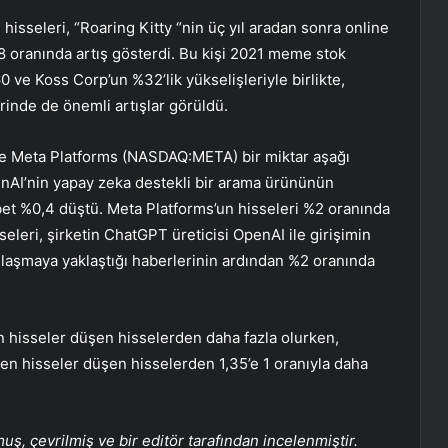
seleri, “Roaring Kitty “nin üç yıl aradan sonra online
 oranında artış gösterdi. Bu kişi 2021 meme stok
0 ve Koss Corp’un %32’lik yükselişleriyle birlikte,
rinde de önemli artışlar görüldü.
ve Meta Platforms (NASDAQ:
META
) bir miktar aşağı
enAI’nin yapay zeka destekli bir arama ürününün
et %0,4 düştü. Meta Platforms’un hisseleri %2 oranında
sseleri, şirketin ChatGPT üreticisi OpenAI ile girişimin
anlaşmaya yaklaştığı haberlerinin ardından %2 oranında
n hisseler düşen hisselerden daha fazla olurken,
en hisseler düşen hisselerden 1,35’e 1 oranıyla daha
, çevrilmiş ve bir editör tarafından incelenmiştir.