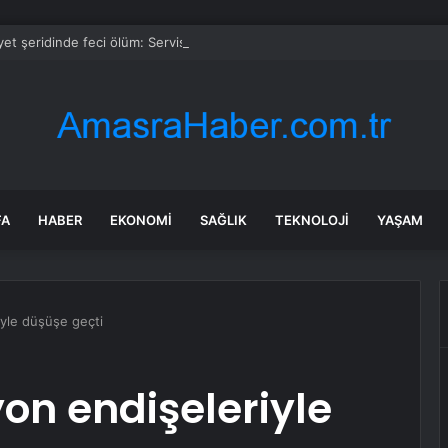
et şeridinde feci ölüm: Servis şoförüne midibüs çarptı
FA
HABER
EKONOMI
SAĞLIK
TEKNOLOJI
YAŞAM
yle düşüşe geçti
on endişeleriyle