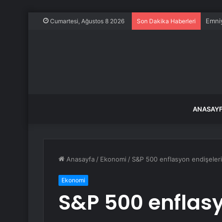
Emniy
Cumartesi, Ağustos 8 2026
Son Dakika Haberleri
ANASAY
Anasayfa
/
Ekonomi
/
S&P 500 enflasyon endişeleri
Ekonomi
S&P 500 enflasy