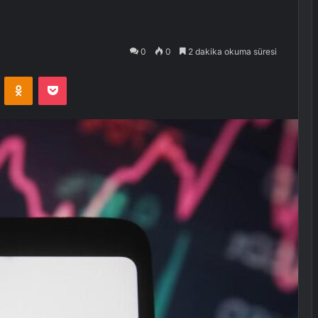
0
0
2 dakika okuma süresi
VKontakte
Odnoklassniki
Pocket