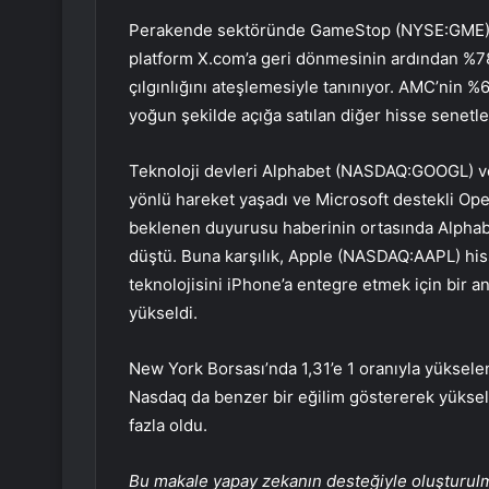
Perakende sektöründe GameStop (NYSE:GME) his
platform X.com’a geri dönmesinin ardından %78
çılgınlığını ateşlemesiyle tanınıyor. AMC’nin %6
yoğun şekilde açığa satılan diğer hisse senetle
Teknoloji devleri Alphabet (NASDAQ:
GOOGL
) 
yönlü hareket yaşadı ve Microsoft destekli Op
beklenen duyurusu haberinin ortasında Alphab
düştü. Buna karşılık, Apple (NASDAQ:
AAPL
) hi
teknolojisini iPhone’a entegre etmek için bir 
yükseldi.
New York Borsası’nda 1,31’e 1 oranıyla yüksele
Nasdaq da benzer bir eğilim göstererek yüksel
fazla oldu.
Bu makale yapay zekanın desteğiyle oluşturulmuş