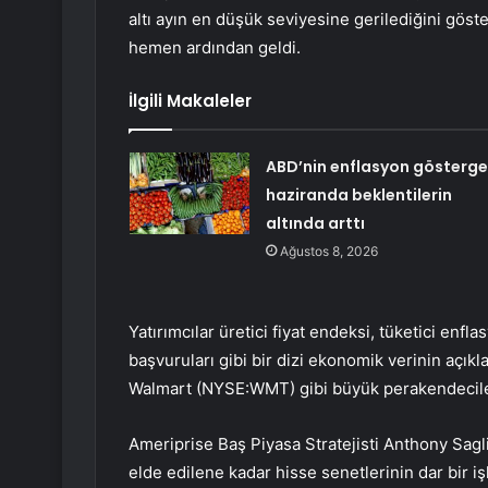
altı ayın en düşük seviyesine gerilediğini gö
hemen ardından geldi.
İlgili Makaleler
ABD’nin enflasyon gösterge
haziranda beklentilerin
altında arttı
Ağustos 8, 2026
Yatırımcılar üretici fiyat endeksi, tüketici enfl
başvuruları gibi bir dizi ekonomik verinin açı
Walmart (NYSE:WMT) gibi büyük perakendecileri
Ameriprise Baş Piyasa Stratejisti Anthony Sagl
elde edilene kadar hisse senetlerinin dar bir iş