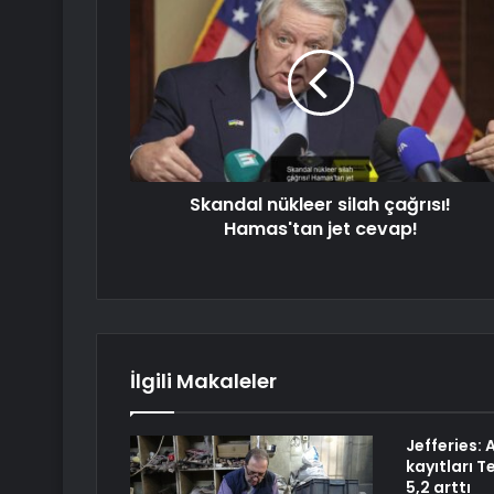
Skandal nükleer silah çağrısı!
Hamas'tan jet cevap!
İlgili Makaleler
Jefferies:
kayıtları 
5,2 arttı