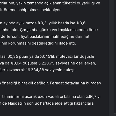
rlarının, yakın zamanda açıklanan tüketici duyarlılığı ve
bir öneme sahip olması bekleniyor.
an ayında aylık bazda %0,3, yıllık bazda ise %3,6
Bu tahminler Çarşamba günkü veri açıklamasından önce
Jefferson, fiyat baskılarının hafiflediğine dair net
ının korunmasını desteklediğini ifade etti.
sı 60,35 puan ya da %0,15’lik mütevazı bir düşüşle
ya da %0,04 düşüşle 5.220,75 seviyesine gerilerken,
r kazanarak 16.384,38 seviyesine ulaştı.
önerdiği bir teklif değildir. Feragat detaylarına
buradan
 tahminlerini aşarak uzun vadeli ortalama olan %66,7’yi
de Nasdaq’ın son üç haftada elde ettiği kazançlara