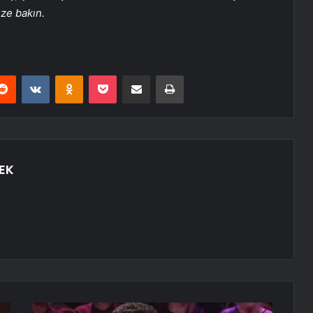
üze bakın.
erest
Reddit
VKontakte
Odnoklassniki
Pocket
E-Posta ile paylaş
Yazdır
EK