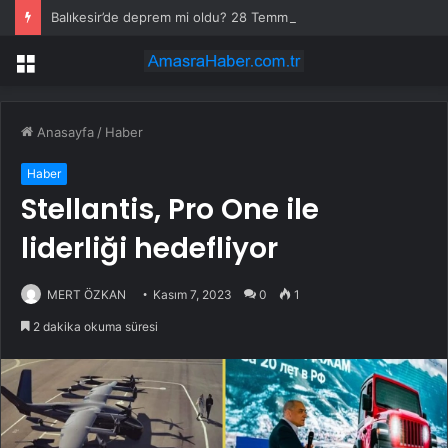
Balıkesir’de deprem mi oldu? 28 Temmuz Balıkesir’de en son ne zaman deprem oldu, depremin şiddeti belli mi?
Menü
Anasayfa
/
Haber
Haber
Stellantis, Pro One ile
liderliği hedefliyor
MERT ÖZKAN
Kasım 7, 2023
0
1
2 dakika okuma süresi