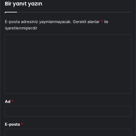
Bir yanıt yazın
E-posta adresiniz yayınlanmayacak.
Gerekli alanlar
*
ile
işaretlenmişlerdir
Y
o
r
u
m
*
Ad
*
E-posta
*