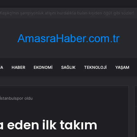
ozdan çıkan madeni para 39 milyon lira kazandırdı
FA
HABER
EKONOMI
SAĞLIK
TEKNOLOJI
YAŞAM
 İstanbulspor oldu
a eden ilk takım