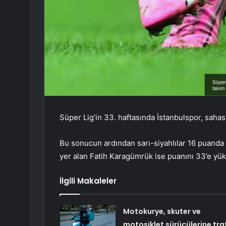
Süper Lig’in 33. haftasında İstanbulspor, saha
Bu sonucun ardından sarı-siyahlılar 16 puanda 
yer alan Fatih Karagümrük ise puanını 33’e yük
İlgili Makaleler
Motokurye, skuter ve
motosiklet sürücülerine traf