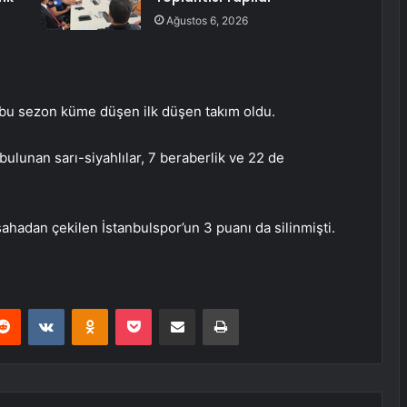
Ağustos 6, 2026
n bu sezon küme düşen ilk düşen takım oldu.
bulunan sarı-siyahlılar, 7 beraberlik ve 22 de
ahadan çekilen İstanbulspor’un 3 puanı da silinmişti.
erest
Reddit
VKontakte
Odnoklassniki
Pocket
E-Posta ile paylaş
Yazdır