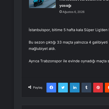
yasağı
Ağustos 6, 2026
İstanbulspor, bitime 5 hafta kala Süper Lig’de
Bu sezon çıktığı 33 maçta yalnızca 4 galibiyeti 
mağlubiyet aldı.
Ayrıca Trabzonspor ile evinde oynadığı maçta s
Facebook
Twitter
LinkedIn
Tumblr
Pint
Paylaş