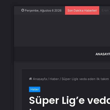
Kavan
Perşembe, Ağustos 6 2026
Son Dakika Haberleri
ANASAY
Anasayfa
/
Haber
/
Süper Lig’e veda eden ilk takım
Haber
Süper Lig’e ved