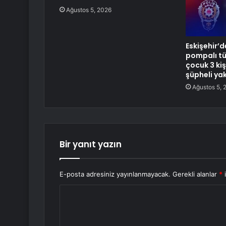
Ağustos 5, 2026
Eskişehir’
pompalı tüf
çocuk 3 kiş
şüpheli ya
Ağustos 5, 
Bir yanıt yazın
E-posta adresiniz yayınlanmayacak.
Gerekli alanlar
*
i
Y
o
r