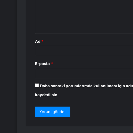
u
m
*
Ad
*
E-posta
*
Daha sonraki yorumlarımda kullanılması için adı
kaydedilsin.