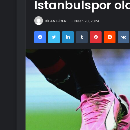
İstanbulspor ol
DİLAN BİÇER
Nisan 20, 2024
Facebook
Twitter
LinkedIn
Tumblr
Pinterest
Reddit