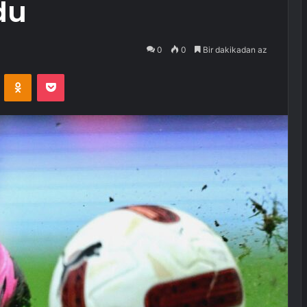
du
0
0
Bir dakikadan az
VKontakte
Odnoklassniki
Pocket