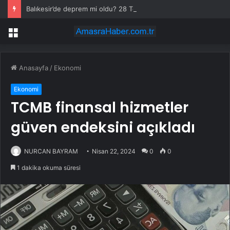
Balıkesir’de deprem mi oldu? 28 Temmuz Balıkesir’de en son ne zaman deprem oldu, depremin şiddeti belli mi?
Menü
Anasayfa
/
Ekonomi
Ekonomi
TCMB finansal hizmetler
güven endeksini açıkladı
NURCAN BAYRAM
Nisan 22, 2024
0
0
1 dakika okuma süresi