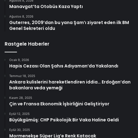
Ağustos 8, 2026
Manavgat’ta Otobüs Kaza Yaptı
Ağustos 8, 2026
Guterres, 2009’dan bu yana Şam’ı ziyaret eden ilk BM
Genel Sekreteri oldu
Rastgele Haberler
Ocak 9, 2026
Hapis Cezası Olan Şahıs Adıyaman’da Yakalandı
Temmuz 18, 2025
Ankara kulislerini hareketlendiren iddia… Erdoğan’dan
bakanlara veda yemeği
Kasım 28, 2025
Çin ve Fransa Ekonomik İşbirliğini Geliştiriyor
Eylül 12, 2025
Büyükgümüş: CHP Psikolojik Bir Vaka Haline Geldi
Eylül 30, 2025
Mormenekşe Süper Lig’e Renk Katacak