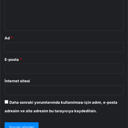
u
m
*
Ad
*
E-posta
*
İnternet sitesi
Daha sonraki yorumlarımda kullanılması için adım, e-posta
adresim ve site adresim bu tarayıcıya kaydedilsin.