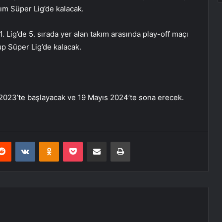
ım Süper Lig’de kalacak.
1. Lig’de 5. sırada yer alan takım arasında play-off maçı
p Süper Lig’de kalacak.
023’te başlayacak ve 19 Mayıs 2024’te sona erecek.
erest
Reddit
VKontakte
Odnoklassniki
Pocket
E-Posta ile paylaş
Yazdır