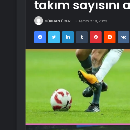
takım sayısını a
GÖKHAN ÜÇER
Temmuz 19, 2023
Facebook
Twitter
LinkedIn
Tumblr
Pinterest
Reddit