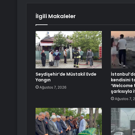
İlgili Makaleler
Seydişehir’de Müstakil Evde
İstanbul’da
Yangın
kendisini 
‘Welcome t
Ağustos 7, 2026
şarkısıyla i
Ağustos 7, 