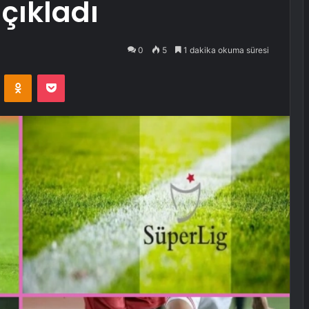
çıkladı
0
5
1 dakika okuma süresi
VKontakte
Odnoklassniki
Pocket