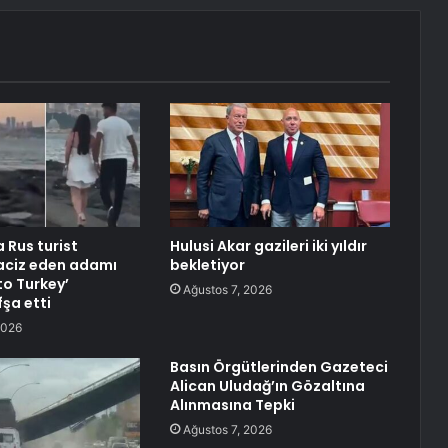
 Rus turist
Hulusi Akar gazileri iki yıldır
taciz eden adamı
bekletiyor
o Turkey’
Ağustos 7, 2026
fşa etti
2026
Basın Örgütlerinden Gazeteci
Alican Uludağ’ın Gözaltına
Alınmasına Tepki
Ağustos 7, 2026