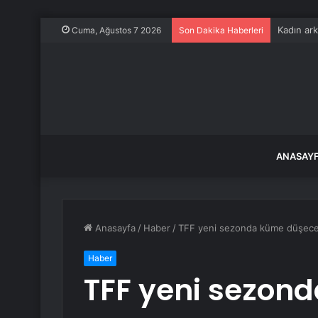
Kadın ark
Cuma, Ağustos 7 2026
Son Dakika Haberleri
ANASAY
Anasayfa
/
Haber
/
TFF yeni sezonda küme düşecek 
Haber
TFF yeni sezon