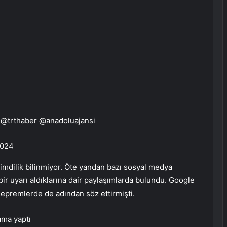
k @trthaber @anadoluajansi
2024
mdilik bilinmiyor. Öte yandan bazı sosyal medya
 bir uyarı aldıklarına dair paylaşımlarda bulundu. Google
depremlerde de adından söz ettirmişti.
ama yaptı