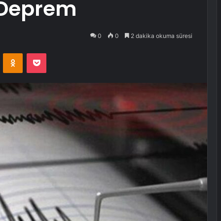
 Deprem
0
0
2 dakika okuma süresi
VKontakte
Odnoklassniki
Pocket