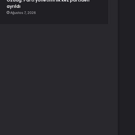
Özdağ: Parti yönetimi ilk kez partiden
ayrıldı
Ağustos 7, 2026