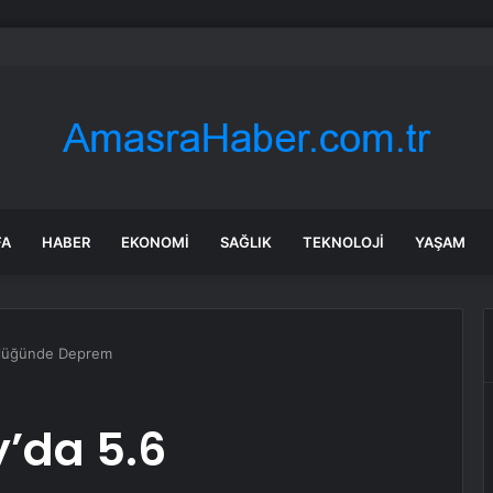
’de deprem mi oldu? 28 Temmuz Balıkesir’de en son ne zaman deprem oldu
FA
HABER
EKONOMI
SAĞLIK
TEKNOLOJI
YAŞAM
üklüğünde Deprem
’da 5.6