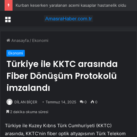
Kurban keserken yaralanan acemi kasaplar hastanelik oldu
Menü
Anasayfa
/
Ekonomi
Ekonomi
Türkiye ile KKTC arasında
Fiber Dönüşüm Protokolü
imzalandı
DİLAN BİÇER
Temmuz 14, 2025
0
0
2 dakika okuma süresi
Türkiye ile Kuzey Kıbrıs Türk Cumhuriyeti (KKTC)
arasında, KKTC’nin fiber optik altyapısının Türk Telekom