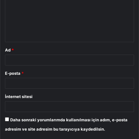
r
u
m
*
Ad
*
E-posta
*
İnternet sitesi
Daha sonraki yorumlarımda kullanılması için adım, e-posta
adresim ve site adresim bu tarayıcıya kaydedilsin.